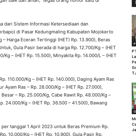
engan baik dan aman,” tegas orang nomor satu di
a dari Sistem Informasi Ketersediaan dan
rbapo) di Pasar Kedungmaling Kabupaten Mojokerto
 – Harga Eceran Tertinggi (HET) Rp. 13.900), Beras
P
ntuk, Gula Pasir berada di harga Rp. 12.700/Kg – (HET
PT
0/Kg – (HET Rp. 15.500), Minyakita Rp. 14.000/L – (HET
La
Pe
Go
TJ
 Rp. 110.000/Kg – (HET Rp. 140.000), Daging Ayam Ras
ur Ayam Ras – Rp. 28.000/Kg – (HET Rp. 27.000),
Besar – Rp. 25.000/Kg, Cabe Rawit Rp. 48.000/Kg –
p. 24.000/Kg – (HET Rp. 36.500 – 41.500), Bawang
O
M
Ca
i per tanggal 1 April 2023 untuk Beras Premium Rp.
Ja
p. 10.000/Kg – (HET Rp. 10.900), Gula Pasir Rp.