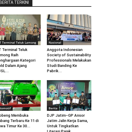
BERITA TERKINI
T Terminal Teluk Lamong
Nasional
 Terminal Teluk
Anggota Indonesian
mong Raih
Society of Sustainability
nghargaan Kategori
Professionals Melakukan
ld Dalam Ajang
Studi Banding Ke
SL...
Pabrik...
tomotif
Berita
obeng Membuka
DJP Jatim–GP Ansor
bang Terbaru Ke 11 di
Jatim Jalin Kerja Sama,
wa Timur Ke 30...
Untuk Tingkatkan
Literasi Pajak