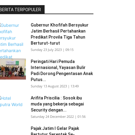
BERITA TERPOPULER
Gubernur Khofifah Bersyukur
Jatim Berhasil Pertahankan
Predikat Provila Tiga Tahun
Berturut-turut
Sunday 23 July 2023 | 09:15
Peringati Hari Pemuda
Internasional, Yayasan Bulir
Padi Dorong Pengentasan Anak
Putus...
Sunday 13 August 2023 | 13:49
Arifita Priscilia : Sosok ibu
muda yang bekerja sebagai
Security dengan...
Saturday 24 December 2022 | 01:56
Pajak Jatim I Gelar Pajak
Bertutur Serentak Se-