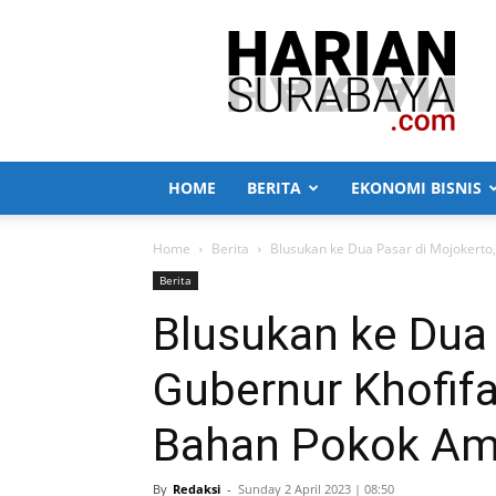
Harian
Surabaya
HOME
BERITA
EKONOMI BISNIS
Home
Berita
Blusukan ke Dua Pasar di Mojokerto,
Berita
Blusukan ke Dua 
Gubernur Khofif
Bahan Pokok Am
By
Redaksi
-
Sunday 2 April 2023 | 08:50