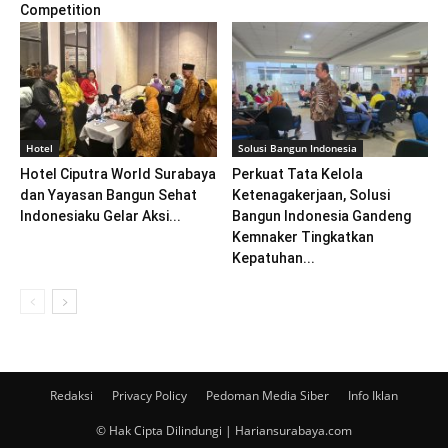
Competition
Hotel
Solusi Bangun Indonesia
Hotel Ciputra World Surabaya
Perkuat Tata Kelola
dan Yayasan Bangun Sehat
Ketenagakerjaan, Solusi
Indonesiaku Gelar Aksi...
Bangun Indonesia Gandeng
Kemnaker Tingkatkan
Kepatuhan...
Redaksi
Privacy Policy
Pedoman Media Siber
Info Iklan
© Hak Cipta Dilindungi | Hariansurabaya.com