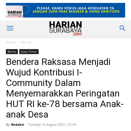
Home
Berita
Berita
Jawa Timur
Bendera Raksasa Menjadi
Wujud Kontribusi I-
Community Dalam
Menyemarakkan Peringatan
HUT RI ke-78 bersama Anak-
anak Desa
By
Redaksi
-
Tuesday 15 August 2023 | 21:43