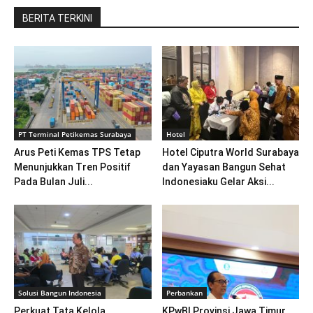
BERITA TERKINI
PT Terminal Petikemas Surabaya
Hotel
Arus Peti Kemas TPS Tetap
Hotel Ciputra World Surabaya
Menunjukkan Tren Positif
dan Yayasan Bangun Sehat
Pada Bulan Juli...
Indonesiaku Gelar Aksi...
Solusi Bangun Indonesia
Perbankan
Perkuat Tata Kelola
KPwBI Provinsi Jawa Timur