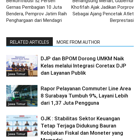
Berkontribusi 52 Persen
Berlangsung Meriah, Gubernur
Gernas Pembagian 10 Juta
Khofifah Ajak Jadikan Porprov
Bendera, Pemprov Jatim Raih
Sebagai Ajang Pencetak Atlet
Penghargaan dari Mendagri
Berprestasi
RELATED ARTICLES
MORE FROM AUTHOR
DJP dan BPOM Dorong UMKM Naik
Kelas melalui Integrasi Coretax DJP
dan Layanan Publik
Jawa Timur
Rapor Pelayanan Commuter Line Area
8 Surabaya Tumbuh 9%, Layani Lebih
dari 1,37 Juta Pengguna
Jawa Timur
OJK : Stabilitas Sektor Keuangan
Tetap Terjaga Didukung Bauran
Kebijakan Fiskal dan Moneter yang
Jawa Timur
Memadai