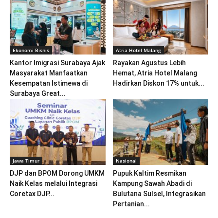
Ekonomi Bisnis
Atria Hotel Malang
Kantor Imigrasi Surabaya Ajak
Rayakan Agustus Lebih
Masyarakat Manfaatkan
Hemat, Atria Hotel Malang
Kesempatan Istimewa di
Hadirkan Diskon 17% untuk...
Surabaya Great...
Jawa Timur
Nasional
DJP dan BPOM Dorong UMKM
Pupuk Kaltim Resmikan
Naik Kelas melalui Integrasi
Kampung Sawah Abadi di
Coretax DJP...
Bulutana Sulsel, Integrasikan
Pertanian...