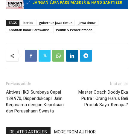
TAGS
berita
gubernur jawa timur
jawa timur
Khofifah Indar Parawansa
Politik & Pemerintahan
Previous article
Next article
Aktivasi IKD Surabaya Capai
Master Coach Doddy Eka
139.970, Dispendukcapil Jalin
Putra : Orang Harus Beli
Kerjasama dengan Kepolisian
Produk Saya. Kenapa?
dan Perusahaan Swasta
RELATED ARTICLES
MORE FROM AUTHOR