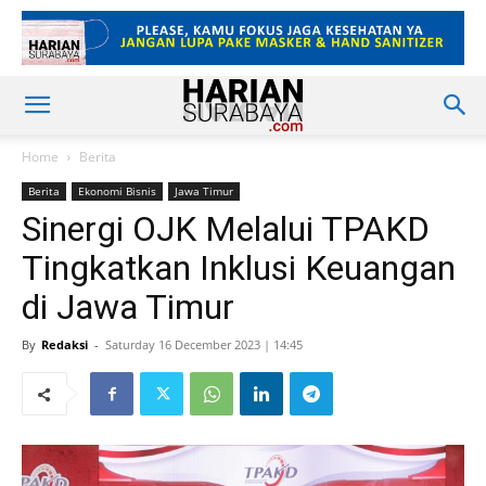
Home
Berita
Berita
Ekonomi Bisnis
Jawa Timur
Sinergi OJK Melalui TPAKD
Tingkatkan Inklusi Keuangan
di Jawa Timur
By
Redaksi
-
Saturday 16 December 2023 | 14:45