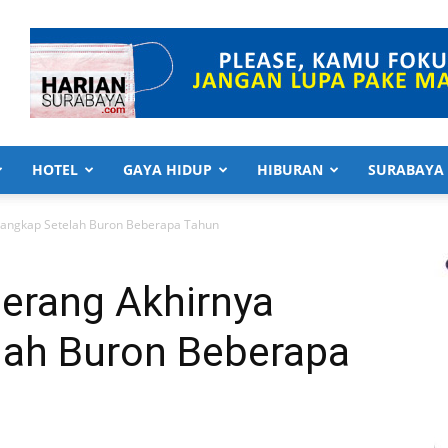
HOTEL
GAYA HIDUP
HIBURAN
SURABAYA
tangkap Setelah Buron Beberapa Tahun
erang Akhirnya
lah Buron Beberapa