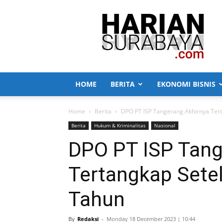
Harian
Surabaya
HOME
BERITA
EKONOMI BISNIS
Home
Berita
DPO PT ISP Tangerang Akhirnya Ter
Berita
Hukum & Kriminalitas
Nasional
DPO PT ISP Tang
Tertangkap Sete
Tahun
By
Redaksi
-
Monday 18 December 2023 | 10:44