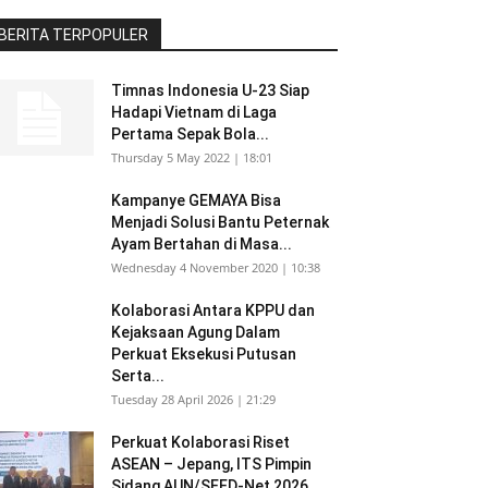
BERITA TERPOPULER
Timnas Indonesia U-23 Siap
Hadapi Vietnam di Laga
Pertama Sepak Bola...
Thursday 5 May 2022 | 18:01
Kampanye GEMAYA Bisa
Menjadi Solusi Bantu Peternak
Ayam Bertahan di Masa...
Wednesday 4 November 2020 | 10:38
Kolaborasi Antara KPPU dan
Kejaksaan Agung Dalam
Perkuat Eksekusi Putusan
Serta...
Tuesday 28 April 2026 | 21:29
Perkuat Kolaborasi Riset
ASEAN – Jepang, ITS Pimpin
Sidang AUN/SEED-Net 2026