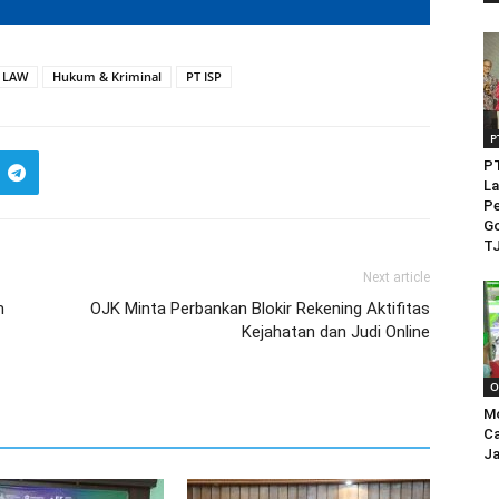
 LAW
Hukum & Kriminal
PT ISP
P
PT
La
Pe
Go
TJ
Next article
m
OJK Minta Perbankan Blokir Rekening Aktifitas
Kejahatan dan Judi Online
O
M
Ca
Ja