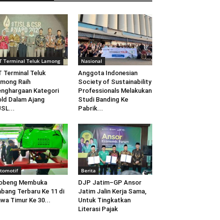
T Terminal Teluk Lamong
Nasional
 Terminal Teluk
Anggota Indonesian
mong Raih
Society of Sustainability
nghargaan Kategori
Professionals Melakukan
ld Dalam Ajang
Studi Banding Ke
SL...
Pabrik...
tomotif
Berita
obeng Membuka
DJP Jatim–GP Ansor
bang Terbaru Ke 11 di
Jatim Jalin Kerja Sama,
wa Timur Ke 30...
Untuk Tingkatkan
Literasi Pajak