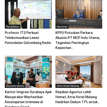
Pendidikan
Nasional
Profesor ITS Perkuat
KPPU Putuskan Perkara
Telekomunikasi Lewat
Akuisisi PT MCP Indo Utama,
Pemodelan Gelombang Radio
Tegaskan Pentingnya
Kepastian...
Ekonomi Bisnis
Atria Hotel Malang
Kantor Imigrasi Surabaya Ajak
Rayakan Agustus Lebih
Masyarakat Manfaatkan
Hemat, Atria Hotel Malang
Kesempatan Istimewa di
Hadirkan Diskon 17% untuk...