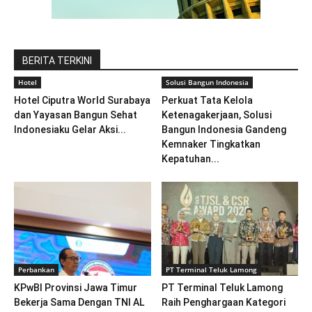
BERITA TERKINI
Hotel
Solusi Bangun Indonesia
Hotel Ciputra World Surabaya
Perkuat Tata Kelola
dan Yayasan Bangun Sehat
Ketenagakerjaan, Solusi
Indonesiaku Gelar Aksi...
Bangun Indonesia Gandeng
Kemnaker Tingkatkan
Kepatuhan...
Perbankan
PT Terminal Teluk Lamong
KPwBI Provinsi Jawa Timur
PT Terminal Teluk Lamong
Bekerja Sama Dengan TNI AL
Raih Penghargaan Kategori