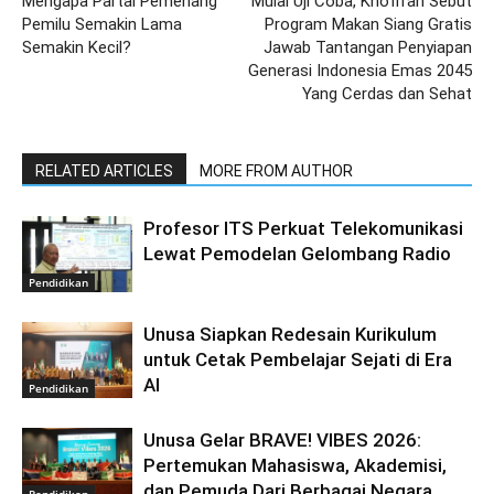
Mengapa Partai Pemenang
Mulai Uji Coba, Khofifah Sebut
Pemilu Semakin Lama
Program Makan Siang Gratis
Semakin Kecil?
Jawab Tantangan Penyiapan
Generasi Indonesia Emas 2045
Yang Cerdas dan Sehat
RELATED ARTICLES
MORE FROM AUTHOR
Profesor ITS Perkuat Telekomunikasi
Lewat Pemodelan Gelombang Radio
Pendidikan
Unusa Siapkan Redesain Kurikulum
untuk Cetak Pembelajar Sejati di Era
AI
Pendidikan
Unusa Gelar BRAVE! VIBES 2026:
Pertemukan Mahasiswa, Akademisi,
dan Pemuda Dari Berbagai Negara
Pendidikan