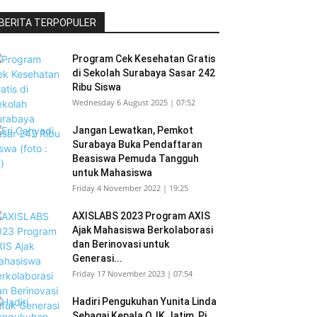
BERITA TERPOPULER
Program Cek Kesehatan Gratis
di Sekolah Surabaya Sasar 242
Ribu Siswa
Wednesday 6 August 2025 | 07:52
Jangan Lewatkan, Pemkot
Surabaya Buka Pendaftaran
Beasiswa Pemuda Tangguh
untuk Mahasiswa
Friday 4 November 2022 | 19:25
AXISLABS 2023 Program AXIS
Ajak Mahasiswa Berkolaborasi
dan Berinovasi untuk
Generasi...
Friday 17 November 2023 | 07:54
Hadiri Pengukuhan Yunita Linda
Sebagai Kepala OJK Jatim, Pj.