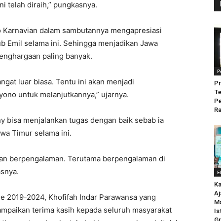
i telah diraih,” pungkasnya.
to Karnavian dalam sambutannya mengapresiasi
 Emil selama ini. Sehingga menjadikan Jawa
penghargaan paling banyak.
P
gat luar biasa. Tentu ini akan menjadi
Pr
Te
yono untuk melanjutkannya,” ujarnya.
P
Ra
y bisa menjalankan tugas dengan baik sebab ia
wa Timur selama ini.
 dan berpengalaman. Terutama berpengalaman di
asnya.
E
Ka
Aj
e 2019-2024, Khofifah Indar Parawansa yang
M
yampaikan terima kasih kepada seluruh masyarakat
Is
Gr