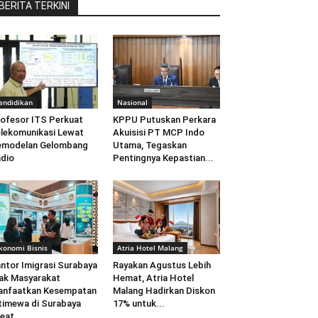
BERITA TERKINI
endidikan
Nasional
ofesor ITS Perkuat
KPPU Putuskan Perkara
lekomunikasi Lewat
Akuisisi PT MCP Indo
emodelan Gelombang
Utama, Tegaskan
dio
Pentingnya Kepastian...
konomi Bisnis
Atria Hotel Malang
ntor Imigrasi Surabaya
Rayakan Agustus Lebih
ak Masyarakat
Hemat, Atria Hotel
anfaatkan Kesempatan
Malang Hadirkan Diskon
timewa di Surabaya
17% untuk...
eat...