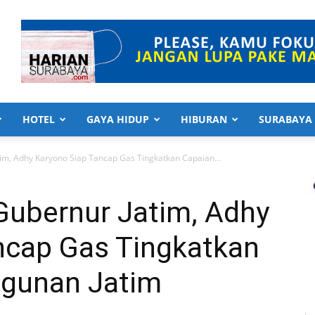
HOTEL
GAYA HIDUP
HIBURAN
SURABAYA
tim, Adhy Karyono Siap Tancap Gas Tingkatkan Capaian...
Gubernur Jatim, Adhy
ncap Gas Tingkatkan
gunan Jatim