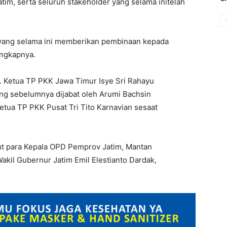
tim, serta seluruh stakeholder yang selama initelah
 yang selama ini memberikan pembinaan kepada
ungkapnya.
j. Ketua TP PKK Jawa Timur Isye Sri Rahayu
g sebelumnya dijabat oleh Arumi Bachsin
Ketua TP PKK Pusat Tri Tito Karnavian sesaat
ut para Kepala OPD Pemprov Jatim, Mantan
akil Gubernur Jatim Emil Elestianto Dardak,