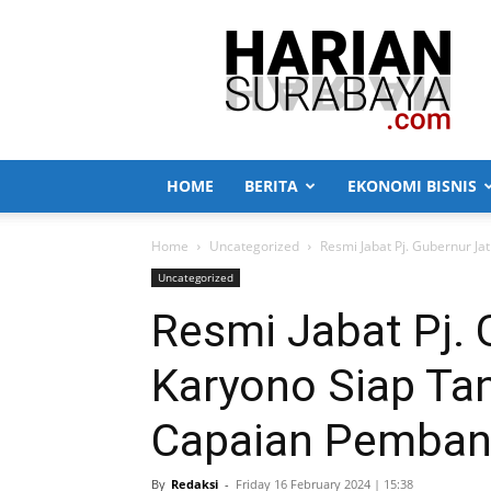
Harian
Surabaya
HOME
BERITA
EKONOMI BISNIS
Home
Uncategorized
Resmi Jabat Pj. Gubernur Ja
Uncategorized
Resmi Jabat Pj. 
Karyono Siap Ta
Capaian Pemban
By
Redaksi
-
Friday 16 February 2024 | 15:38