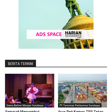
BERITA TERKINI
Swiss-Belinn Manyar Surabaya
PT Terminal Petikemas Surabaya
Semarak Menyambut
Arus Peti Kemas TPS Tetap