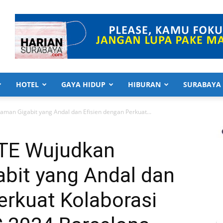
HOTEL
GAYA HIDUP
HIBURAN
SURABAYA
man Gigabit yang Andal dan Efisien dengan Perkuat...
ZTE Wujudkan
bit yang Andal dan
erkuat Kolaborasi