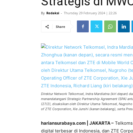
Strategis di MW
By
Redaksi
-
Thursday 29 February 2024 | 22:26
Share
Direktur Network Telkomsel, Indra Mardiatna (kiri depan) 
menandatangani Strategic Partnership Agreement (SPA) an
(27/2), disaksikan oleh Direktur Utama Telkomsel, Nugroho 
of ZTE Corporation, Xie Junshi (kanan belakang), serta Presi
hariansurabaya.com | JAKARTA –
Telkomse
digital terbesar di Indonesia, dan ZTE Cor