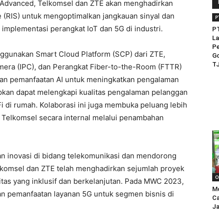
-Advanced, Telkomsel dan ZTE akan menghadirkan
ce (RIS) untuk mengoptimalkan jangkauan sinyal dan
P
mplementasi perangkat IoT dan 5G di industri.
PT
La
Pe
ggunakan Smart Cloud Platform (SCP) dari ZTE,
Go
TJ
mera (IPC), dan Perangkat Fiber-to-the-Room (FTTR)
gan pemanfaatan AI untuk meningkatkan pengalaman
pkan dapat melengkapi kualitas pengalaman pelanggan
 di rumah. Kolaborasi ini juga membuka peluang lebih
l Telkomsel secara internal melalui penambahan
 inovasi di bidang telekomunikasi dan mendorong
 Telkomsel dan ZTE telah menghadirkan sejumlah proyek
O
tas yang inklusif dan berkelanjutan. Pada MWC 2023,
M
pemanfaatan layanan 5G untuk segmen bisnis di
Ca
Ja