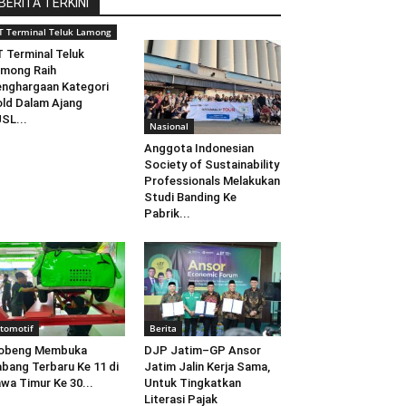
BERITA TERKINI
T Terminal Teluk Lamong
 Terminal Teluk
mong Raih
nghargaan Kategori
ld Dalam Ajang
SL...
Nasional
Anggota Indonesian
Society of Sustainability
Professionals Melakukan
Studi Banding Ke
Pabrik...
tomotif
Berita
obeng Membuka
DJP Jatim–GP Ansor
bang Terbaru Ke 11 di
Jatim Jalin Kerja Sama,
wa Timur Ke 30...
Untuk Tingkatkan
Literasi Pajak