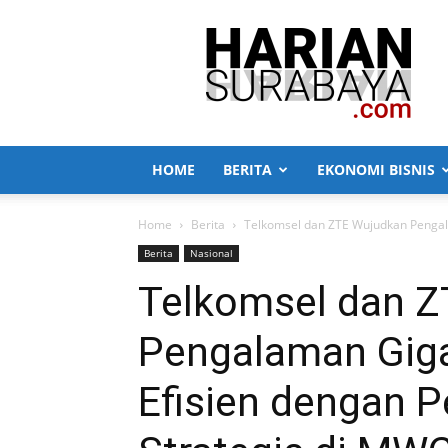
Harian
Surabaya
HOME
BERITA
EKONOMI BISNIS
Home
Berita
Telkomsel dan ZTE Wujudkan Pengala
Berita
Nasional
Telkomsel dan 
Pengalaman Giga
Efisien dengan P