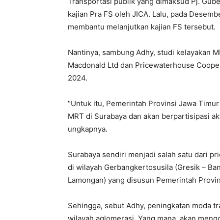
Transportasi publik yang dimaksud Pj. Gub
kajian Pra FS oleh JICA. Lalu, pada Desem
membantu melanjutkan kajian FS tersebut.
Nantinya, sambung Adhy, studi kelayakan MR
Macdonald Ltd dan Pricewaterhouse Cooper
2024.
“Untuk itu, Pemerintah Provinsi Jawa Timu
MRT di Surabaya dan akan berpartisipasi a
ungkapnya.
Surabaya sendiri menjadi salah satu dari pr
di wilayah Gerbangkertosusila (Gresik – Ba
Lamongan) yang disusun Pemerintah Provin
Sehingga, sebut Adhy, peningkatan moda tr
wilayah aglomerasi. Yang mana, akan mengop