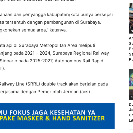
naan dan penyangga kabupaten/kota punya persepsi
isa tersentuh dengan pembangunan di Surabaya.
gkonekan semua area,” katanya.
N
An
So
a api di Surabaya Metropolitan Area meliputi
Pr
njang pada 2021 – 2024, Surabaya Regional Railway
St
Pa
 Sidoarjo pada 2025-2027, Autonomous Rail Rapid
T).
Railway Line (SRRL) double track akan berjalan pada
kerjasama dengan Pemerintah Jerman.(acs)
B
D
Ja
Un
Li