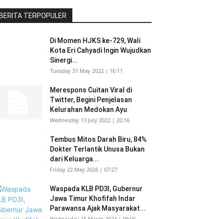
BERITA TERPOPULER
Di Momen HJKS ke-729, Wali
Kota Eri Cahyadi Ingin Wujudkan
Sinergi...
Tuesday 31 May 2022 | 16:11
Merespons Cuitan Viral di
Twitter, Begini Penjelasan
Kelurahan Medokan Ayu
Wednesday 13 July 2022 | 20:16
Tembus Mitos Darah Biru, 84%
Dokter Terlantik Unusa Bukan
dari Keluarga...
Friday 22 May 2026 | 07:27
Waspada KLB PD3I, Gubernur
Jawa Timur Khofifah Indar
Parawansa Ajak Masyarakat...
Wednesday 15 March 2023 | 09:06