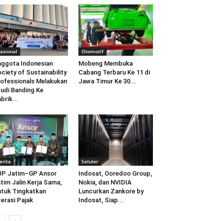
asional
Otomotif
ggota Indonesian
Mobeng Membuka
ciety of Sustainability
Cabang Terbaru Ke 11 di
ofessionals Melakukan
Jawa Timur Ke 30...
udi Banding Ke
brik...
erita
Seluler
JP Jatim–GP Ansor
Indosat, Ooredoo Group,
tim Jalin Kerja Sama,
Nokia, dan NVIDIA
tuk Tingkatkan
Luncurkan Zankore by
terasi Pajak
Indosat, Siap...