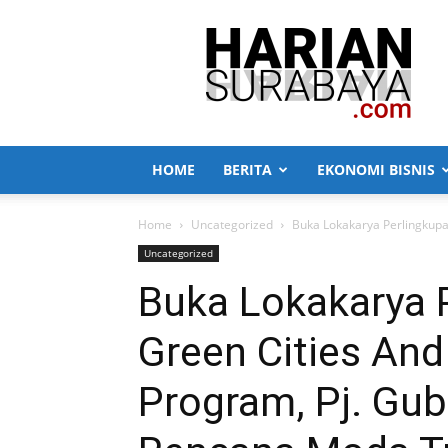
Harian
Surabaya
HOME
BERITA
EKONOMI BISNIS
Home
Uncategorized
Buka Lokakarya Perlingkupan
Uncategorized
Buka Lokakarya 
Green Cities And
Program, Pj. Gu