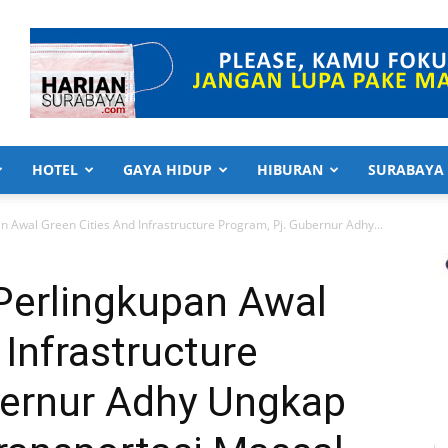
HOTEL
GAYA HIDUP
HIBURAN
SURABAYA
 Awal Green Cities And Infrastructure Program, Pj. Gubernur Adhy...
Perlingkupan Awal
 Infrastructure
bernur Adhy Ungkap