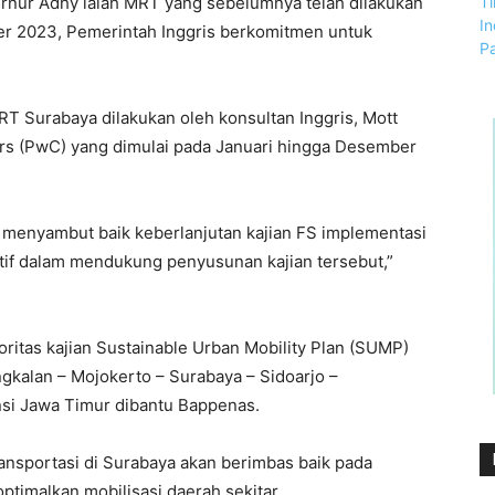
ernur Adhy ialah MRT yang sebelumnya telah dilakukan
ber 2023, Pemerintah Inggris berkomitmen untuk
T Surabaya dilakukan oleh konsultan Inggris, Mott
s (PwC) yang dimulai pada Januari hingga Desember
r menyambut baik keberlanjutan kajian FS implementasi
ktif dalam mendukung penyusunan kajian tersebut,”
ioritas kajian Sustainable Urban Mobility Plan (SUMP)
ngkalan – Mojokerto – Surabaya – Sidoarjo –
si Jawa Timur dibantu Bappenas.
ansportasi di Surabaya akan berimbas baik pada
timalkan mobilisasi daerah sekitar.