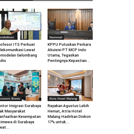
endidikan
Nasional
ofesor ITS Perkuat
KPPU Putuskan Perkara
lekomunikasi Lewat
Akuisisi PT MCP Indo
emodelan Gelombang
Utama, Tegaskan
dio
Pentingnya Kepastian...
konomi Bisnis
Atria Hotel Malang
ntor Imigrasi Surabaya
Rayakan Agustus Lebih
ak Masyarakat
Hemat, Atria Hotel
anfaatkan Kesempatan
Malang Hadirkan Diskon
timewa di Surabaya
17% untuk...
eat...