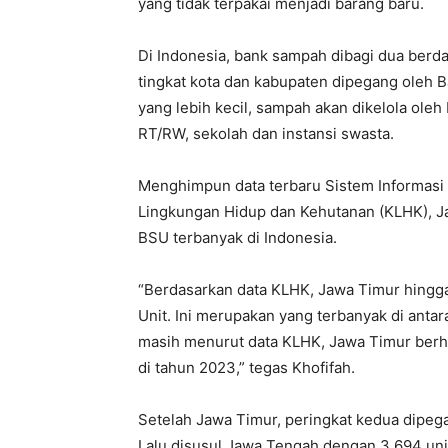
yang tidak terpakai menjadi barang baru.
Di Indonesia, bank sampah dibagi dua berd
tingkat kota dan kabupaten dipegang oleh 
yang lebih kecil, sampah akan dikelola ol
RT/RW, sekolah dan instansi swasta.
Menghimpun data terbaru Sistem Informas
Lingkungan Hidup dan Kehutanan (KLHK), Ja
BSU terbanyak di Indonesia.
“Berdasarkan data KLHK, Jawa Timur hingga
Unit. Ini merupakan yang terbanyak di antara
masih menurut data KLHK, Jawa Timur berh
di tahun 2023,” tegas Khofifah.
Setelah Jawa Timur, peringkat kedua dipega
Lalu disusul Jawa Tengah dengan 3.694 uni