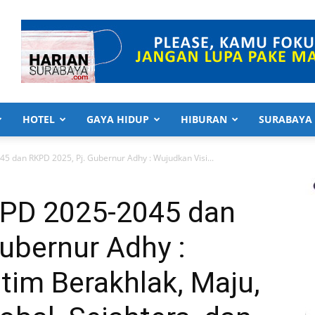
HOTEL
GAYA HIDUP
HIBURAN
SURABAYA
 dan RKPD 2025, Pj. Gubernur Adhy : Wujudkan Visi...
PD 2025-2045 dan
ubernur Adhy :
tim Berakhlak, Maju,