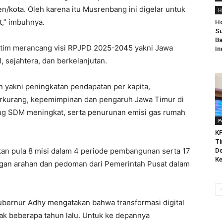
n/kota. Oleh karena itu Musrenbang ini digelar untuk
H
t,” imbuhnya.
Ho
Su
Ba
Jatim merancang visi RPJPD 2025-2045 yakni Jawa
In
, sejahtera, dan berkelanjutan.
an yakni peningkatan pendapatan per kapita,
rkurang, kepemimpinan dan pengaruh Jawa Timur di
aing SDM meningkat, serta penurunan emisi gas rumah
P
KP
Ti
pkan pula 8 misi dalam 4 periode pembangunan serta 17
De
Ke
ngan arahan dan pedoman dari Pemerintah Pusat dalam
 Gubernur Adhy mengatakan bahwa transformasi digital
ak beberapa tahun lalu. Untuk ke depannya