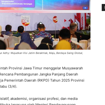
Adhy: Wujudkan Visi Jatim Berakhlak, Maju, Berdaya Saing Global,
ntah Provinsi Jawa Timur menggelar Musyawarah
Rencana Pembangunan Jangka Panjang Daerah
ja Pemerintah Daerah (RKPD) Tahun 2025 Provinsi
Rabu (3/4).
islatif, akademisi, organisasi profesi, dan media
 dibuka langsung oleh Menteri Pendayagunaan