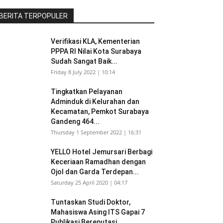
BERITA TERPOPULER
Verifikasi KLA, Kementerian
PPPA RI Nilai Kota Surabaya
Sudah Sangat Baik...
Friday 8 July 2022 | 10:14
Tingkatkan Pelayanan
Adminduk di Kelurahan dan
Kecamatan, Pemkot Surabaya
Gandeng 464...
Thursday 1 September 2022 | 16:31
YELLO Hotel Jemursari Berbagi
Keceriaan Ramadhan dengan
Ojol dan Garda Terdepan...
Saturday 25 April 2020 | 04:17
Tuntaskan Studi Doktor,
Mahasiswa Asing ITS Gapai 7
Publikasi Bereputasi