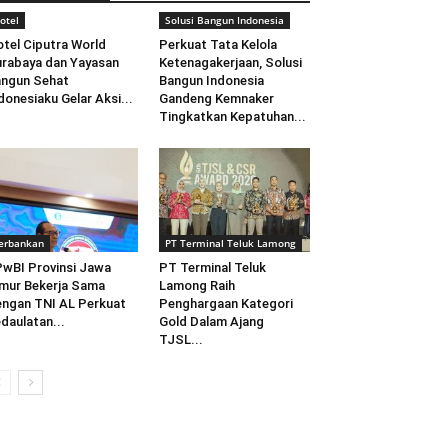
otel
Solusi Bangun Indonesia
tel Ciputra World
Perkuat Tata Kelola
rabaya dan Yayasan
Ketenagakerjaan, Solusi
ngun Sehat
Bangun Indonesia
donesiaku Gelar Aksi...
Gandeng Kemnaker
Tingkatkan Kepatuhan...
erbankan
PT Terminal Teluk Lamong
wBI Provinsi Jawa
PT Terminal Teluk
mur Bekerja Sama
Lamong Raih
ngan TNI AL Perkuat
Penghargaan Kategori
daulatan...
Gold Dalam Ajang
TJSL...