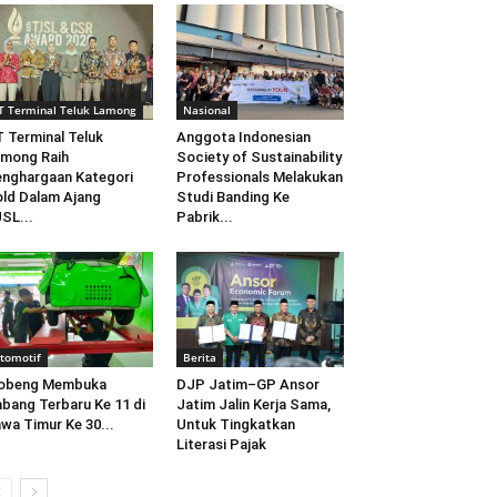
T Terminal Teluk Lamong
Nasional
 Terminal Teluk
Anggota Indonesian
mong Raih
Society of Sustainability
nghargaan Kategori
Professionals Melakukan
ld Dalam Ajang
Studi Banding Ke
SL...
Pabrik...
tomotif
Berita
obeng Membuka
DJP Jatim–GP Ansor
bang Terbaru Ke 11 di
Jatim Jalin Kerja Sama,
wa Timur Ke 30...
Untuk Tingkatkan
Literasi Pajak