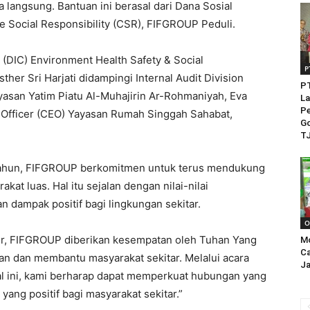
 langsung. Bantuan ini berasal dari Dana Sosial
Social Responsibility (CSR), FIFGROUP Peduli.
 (DIC) Environment Health Safety & Social
P
sther Sri Harjati didampingi Internal Audit Division
PT
asan Yatim Piatu Al-Muhajirin Ar-Rohmaniyah, Eva
La
Pe
e Officer (CEO) Yayasan Rumah Singgah Sahabat,
Go
TJ
tahun, FIFGROUP berkomitmen untuk terus mendukung
kat luas. Hal itu sejalan dengan nilai-nilai
 dampak positif bagi lingkungan sekitar.
O
kur, FIFGROUP diberikan kesempatan oleh Tuhan Yang
M
Ca
n dan membantu masyarakat sekitar. Melalui acara
Ja
ial ini, kami berharap dapat memperkuat hubungan yang
yang positif bagi masyarakat sekitar.”