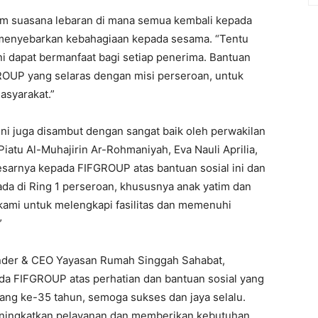
m suasana lebaran di mana semua kembali kepada
in menyebarkan kebahagiaan kepada sesama. “Tentu
i dapat bermanfaat bagi setiap penerima. Bantuan
ROUP yang selaras dengan misi perseroan, untuk
asyarakat.”
ni juga disambut dengan sangat baik oleh perwakilan
atu Al-Muhajirin Ar-Rohmaniyah, Eva Nauli Aprilia,
sarnya kepada FIFGROUP atas bantuan sosial ini dan
da di Ring 1 perseroan, khususnya anak yatim dan
kami untuk melengkapi fasilitas dan memenuhi
”
nder & CEO Yayasan Rumah Singgah Sahabat,
da FIFGROUP atas perhatian dan bantuan sosial yang
ang ke-35 tahun, semoga sukses dan jaya selalu.
eningkatkan pelayanan dan memberikan kebutuhan