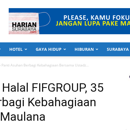
HOTEL
GAYA HIDUP
HIBURAN
SURABAYA
5 Panti Asuhan Berbagi Kebahagiaan Bersama Ustadz...
 Halal FIFGROUP, 35
rbagi Kebahagiaan
 Maulana