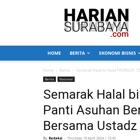
Harian
Surabaya
HOME
BERITA
EKONOMI BISNIS
Home
Berita
Semarak Halal bi Halal FIFGROUP, 3
Berita
Nasional
Semarak Halal bi
Panti Asuhan Be
Bersama Ustadz
By
Redaksi
-
Thursday 18 April 2024 | 15:45