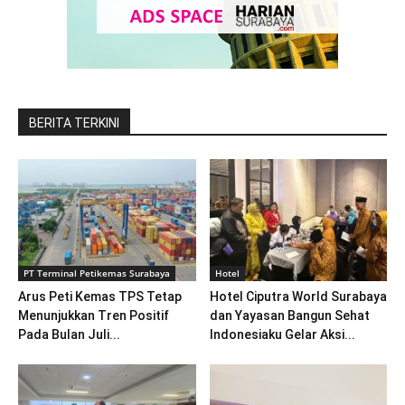
BERITA TERKINI
PT Terminal Petikemas Surabaya
Hotel
Arus Peti Kemas TPS Tetap
Hotel Ciputra World Surabaya
Menunjukkan Tren Positif
dan Yayasan Bangun Sehat
Pada Bulan Juli...
Indonesiaku Gelar Aksi...