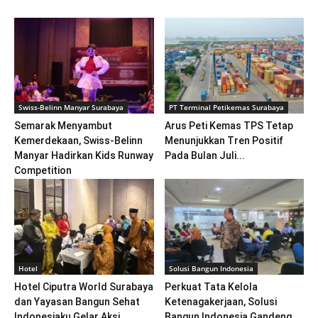
Swiss-Belinn Manyar Surabaya
PT Terminal Petikemas Surabaya
Semarak Menyambut
Arus Peti Kemas TPS Tetap
Kemerdekaan, Swiss-Belinn
Menunjukkan Tren Positif
Manyar Hadirkan Kids Runway
Pada Bulan Juli...
Competition
Hotel
Solusi Bangun Indonesia
Hotel Ciputra World Surabaya
Perkuat Tata Kelola
dan Yayasan Bangun Sehat
Ketenagakerjaan, Solusi
Indonesiaku Gelar Aksi...
Bangun Indonesia Gandeng