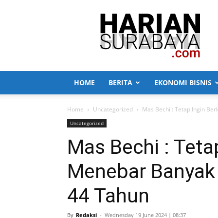
Harian
Surabaya
HOME
BERITA
EKONOMI BISNIS
Home
Uncategorized
Mas Bechi : Tetap Ingin Be
Uncategorized
Mas Bechi : Teta
Menebar Banyak 
44 Tahun
By
Redaksi
-
Wednesday 19 June 2024 | 08:37