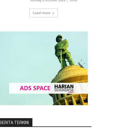
Load more
BERITA TERKINI