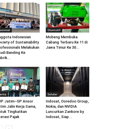
asional
Otomotif
ggota Indonesian
Mobeng Membuka
ciety of Sustainability
Cabang Terbaru Ke 11 di
ofessionals Melakukan
Jawa Timur Ke 30...
udi Banding Ke
brik...
erita
Seluler
JP Jatim–GP Ansor
Indosat, Ooredoo Group,
tim Jalin Kerja Sama,
Nokia, dan NVIDIA
tuk Tingkatkan
Luncurkan Zankore by
terasi Pajak
Indosat, Siap...