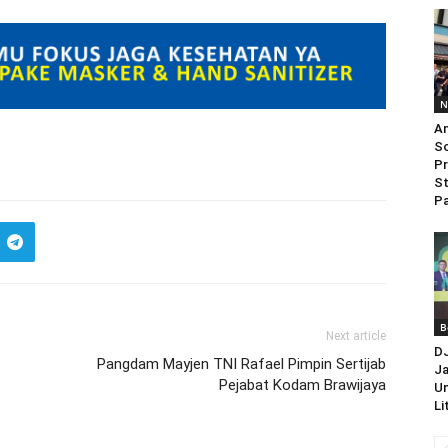
N
An
So
Pr
St
Pa
B
Next article
D
Pangdam Mayjen TNI Rafael Pimpin Sertijab
Ja
Pejabat Kodam Brawijaya
Un
Li