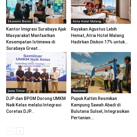
Ekonomi Bisnis
Atria Hotel Malang
Kantor Imigrasi Surabaya Ajak
Rayakan Agustus Lebih
Masyarakat Manfaatkan
Hemat, Atria Hotel Malang
Kesempatan Istimewa di
Hadirkan Diskon 17% untuk...
Surabaya Great...
Jawa Timur
Nasional
DJP dan BPOM Dorong UMKM
Pupuk Kaltim Resmikan
Naik Kelas melalui Integrasi
Kampung Sawah Abadi di
Coretax DJP...
Bulutana Sulsel, Integrasikan
Pertanian...