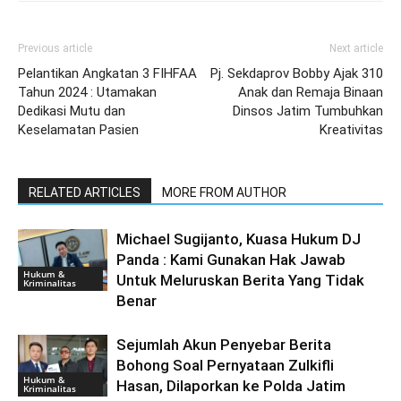
Previous article
Next article
Pelantikan Angkatan 3 FIHFAA
Pj. Sekdaprov Bobby Ajak 310
Tahun 2024 : Utamakan
Anak dan Remaja Binaan
Dedikasi Mutu dan
Dinsos Jatim Tumbuhkan
Keselamatan Pasien
Kreativitas
RELATED ARTICLES
MORE FROM AUTHOR
Michael Sugijanto, Kuasa Hukum DJ
Panda : Kami Gunakan Hak Jawab
Hukum &
Untuk Meluruskan Berita Yang Tidak
Kriminalitas
Benar
Sejumlah Akun Penyebar Berita
Bohong Soal Pernyataan Zulkifli
Hukum &
Hasan, Dilaporkan ke Polda Jatim
Kriminalitas