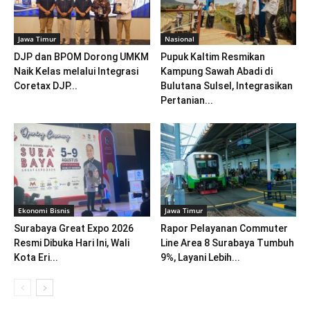
Jawa Timur
Nasional
DJP dan BPOM Dorong UMKM
Pupuk Kaltim Resmikan
Naik Kelas melalui Integrasi
Kampung Sawah Abadi di
Coretax DJP...
Bulutana Sulsel, Integrasikan
Pertanian...
Ekonomi Bisnis
Jawa Timur
Surabaya Great Expo 2026
Rapor Pelayanan Commuter
Resmi Dibuka Hari Ini, Wali
Line Area 8 Surabaya Tumbuh
Kota Eri...
9%, Layani Lebih...