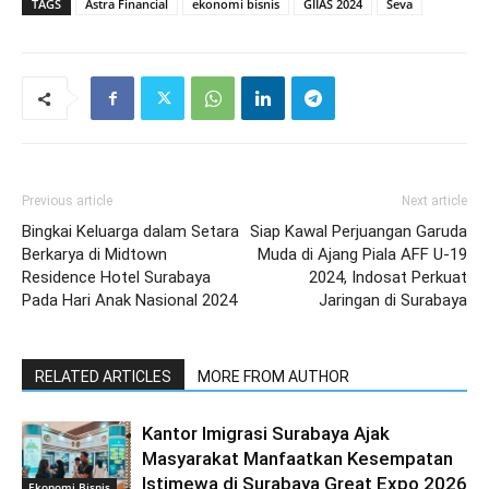
TAGS
Astra Financial
ekonomi bisnis
GIIAS 2024
Seva
Previous article
Next article
Bingkai Keluarga dalam Setara
Siap Kawal Perjuangan Garuda
Berkarya di Midtown
Muda di Ajang Piala AFF U-19
Residence Hotel Surabaya
2024, Indosat Perkuat
Pada Hari Anak Nasional 2024
Jaringan di Surabaya
RELATED ARTICLES
MORE FROM AUTHOR
Kantor Imigrasi Surabaya Ajak
Masyarakat Manfaatkan Kesempatan
Istimewa di Surabaya Great Expo 2026
Ekonomi Bisnis