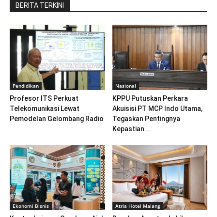
BERITA TERKINI
Pendidikan
Nasional
Profesor ITS Perkuat
KPPU Putuskan Perkara
Telekomunikasi Lewat
Akuisisi PT MCP Indo Utama,
Pemodelan Gelombang Radio
Tegaskan Pentingnya
Kepastian...
Ekonomi Bisnis
Atria Hotel Malang