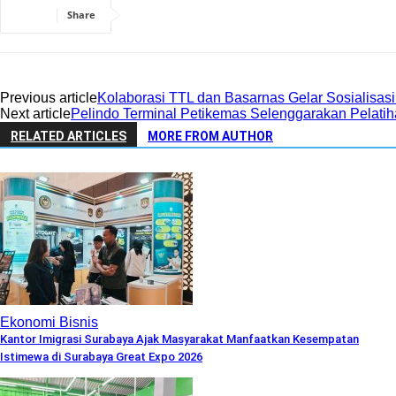
Share
Previous article
Kolaborasi TTL dan Basarnas Gelar Sosialisa
Next article
Pelindo Terminal Petikemas Selenggarakan Pelatih
RELATED ARTICLES
MORE FROM AUTHOR
Ekonomi Bisnis
Kantor Imigrasi Surabaya Ajak Masyarakat Manfaatkan Kesempatan
Istimewa di Surabaya Great Expo 2026