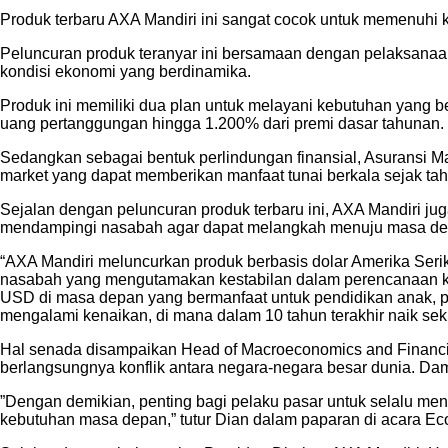
Produk terbaru AXA Mandiri ini sangat cocok untuk memenuhi
Peluncuran produk teranyar ini bersamaan dengan pelaksanaa
kondisi ekonomi yang berdinamika.
Produk ini memiliki dua plan untuk melayani kebutuhan yang 
uang pertanggungan hingga 1.200% dari premi dasar tahunan.
Sedangkan sebagai bentuk perlindungan finansial, Asuransi M
market yang dapat memberikan manfaat tunai berkala sejak tahu
Sejalan dengan peluncuran produk terbaru ini, AXA Mandiri 
mendampingi nasabah agar dapat melangkah menuju masa depan
“AXA Mandiri meluncurkan produk berbasis dolar Amerika Seri
nasabah yang mengutamakan kestabilan dalam perencanaan ke
USD di masa depan yang bermanfaat untuk pendidikan anak, per
mengalami kenaikan, di mana dalam 10 tahun terakhir naik seki
Hal senada disampaikan Head of Macroeconomics and Financial
berlangsungnya konflik antara negara-negara besar dunia. Dam
”Dengan demikian, penting bagi pelaku pasar untuk selalu men
kebutuhan masa depan,” tutur Dian dalam paparan di acara E