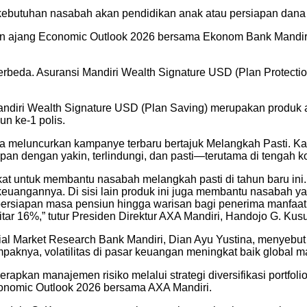
 kebutuhan nasabah akan pendidikan anak atau persiapan dana
n ajang Economic Outlook 2026 bersama Ekonom Bank Mandiri,
berbeda. Asuransi Mandiri Wealth Signature USD (Plan Protect
andiri Wealth Signature USD (Plan Saving) merupakan produk a
n ke-1 polis.
juga meluncurkan kampanye terbaru bertajuk Melangkah Pasti.
 dengan yakin, terlindungi, dan pasti—terutama di tengah k
kat untuk membantu nasabah melangkah pasti di tahun baru ini
uangannya. Di sisi lain produk ini juga membantu nasabah y
siapan masa pensiun hingga warisan bagi penerima manfaat. Kar
tar 16%,” tutur Presiden Direktur AXA Mandiri, Handojo G. Kus
 Market Research Bank Mandiri, Dian Ayu Yustina, menyebut sa
paknya, volatilitas di pasar keuangan meningkat baik global 
erapkan manajemen risiko melalui strategi diversifikasi portf
conomic Outlook 2026 bersama AXA Mandiri.