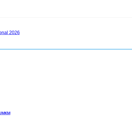
onal 2026
g UMKM