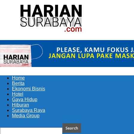
Harian
Surabaya
Home
Berita
Ekonomi Bisnis
Hotel
Gaya Hidup
Hiburan
Surabaya Raya
Media Group