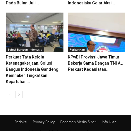
Pada Bulan Juli...
Indonesiaku Gelar Aksi...
Solusi Bangun Indonesia
Perbankan
Perkuat Tata Kelola
KPwBI Provinsi Jawa Timur
Ketenagakerjaan, Solusi
Bekerja Sama Dengan TNI AL
Bangun Indonesia Gandeng
Perkuat Kedaulatan...
Kemnaker Tingkatkan
Kepatuhan...
Redaksi
Privacy Policy
Pedoman Media Siber
Info Iklan