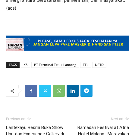
sinergi antara perusahaan, pemerintah, dan masyarakat.
(acs)
TAGS
K3
PT Terminal Teluk Lamong
TTL
UPTD
Previous article
Next article
Lantekayu Resmi Buka Show
Ramadan Festival at Atria
Unit dan Experience Gallery di
Hotel Malang : Merayakan