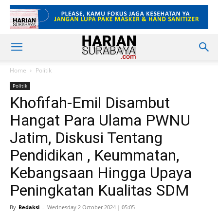
Home
Politik
Politik
Khofifah-Emil Disambut
Hangat Para Ulama PWNU
Jatim, Diskusi Tentang
Pendidikan , Keummatan,
Kebangsaan Hingga Upaya
Peningkatan Kualitas SDM
By
Redaksi
-
Wednesday 2 October 2024 | 05:05