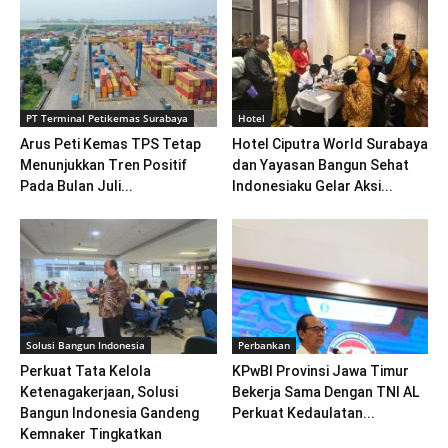
PT Terminal Petikemas Surabaya
Hotel
Arus Peti Kemas TPS Tetap
Hotel Ciputra World Surabaya
Menunjukkan Tren Positif
dan Yayasan Bangun Sehat
Pada Bulan Juli...
Indonesiaku Gelar Aksi...
Solusi Bangun Indonesia
Perbankan
Perkuat Tata Kelola
KPwBI Provinsi Jawa Timur
Ketenagakerjaan, Solusi
Bekerja Sama Dengan TNI AL
Bangun Indonesia Gandeng
Perkuat Kedaulatan...
Kemnaker Tingkatkan