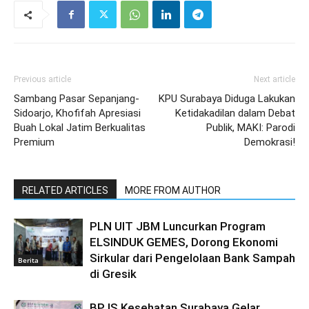
Previous article
Next article
Sambang Pasar Sepanjang-
KPU Surabaya Diduga Lakukan
Sidoarjo, Khofifah Apresiasi
Ketidakadilan dalam Debat
Buah Lokal Jatim Berkualitas
Publik, MAKI: Parodi
Premium
Demokrasi!
RELATED ARTICLES
MORE FROM AUTHOR
PLN UIT JBM Luncurkan Program
ELSINDUK GEMES, Dorong Ekonomi
Sirkular dari Pengelolaan Bank Sampah
Berita
di Gresik
BPJS Kesehatan Surabaya Gelar