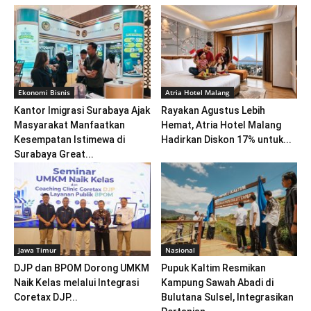
Ekonomi Bisnis
Atria Hotel Malang
Kantor Imigrasi Surabaya Ajak
Rayakan Agustus Lebih
Masyarakat Manfaatkan
Hemat, Atria Hotel Malang
Kesempatan Istimewa di
Hadirkan Diskon 17% untuk...
Surabaya Great...
Jawa Timur
Nasional
DJP dan BPOM Dorong UMKM
Pupuk Kaltim Resmikan
Naik Kelas melalui Integrasi
Kampung Sawah Abadi di
Coretax DJP...
Bulutana Sulsel, Integrasikan