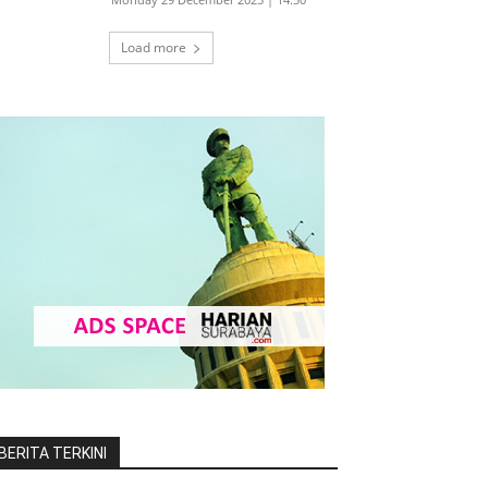
Load more
BERITA TERKINI