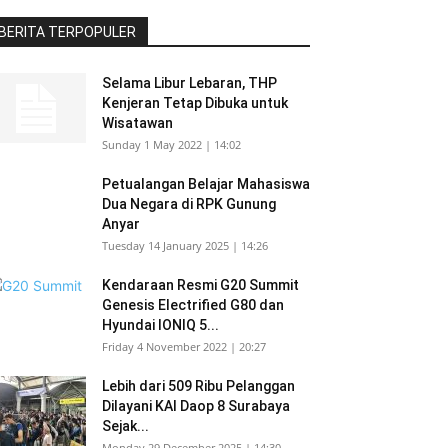
BERITA TERPOPULER
Selama Libur Lebaran, THP
Kenjeran Tetap Dibuka untuk
Wisatawan
Sunday 1 May 2022 | 14:02
Petualangan Belajar Mahasiswa
Dua Negara di RPK Gunung
Anyar
Tuesday 14 January 2025 | 14:26
Kendaraan Resmi G20 Summit
Genesis Electrified G80 dan
Hyundai IONIQ 5...
Friday 4 November 2022 | 20:27
Lebih dari 509 Ribu Pelanggan
Dilayani KAI Daop 8 Surabaya
Sejak...
Monday 29 December 2025 | 14:30