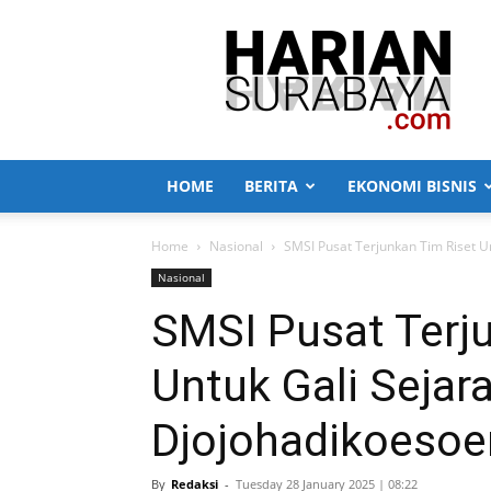
Harian
Surabaya
HOME
BERITA
EKONOMI BISNIS
Home
Nasional
SMSI Pusat Terjunkan Tim Riset 
Nasional
SMSI Pusat Terj
Untuk Gali Sejar
Djojohadikoeso
By
Redaksi
-
Tuesday 28 January 2025 | 08:22