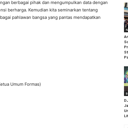
dengan berbagai pihak dan mengumpulkan data dengan
ensi berharga. Kemudian kita seminarkan tentang
sebagai pahlawan bangsa yang pantas mendapatkan
N
An
So
Pr
St
Pa
(Ketua Umum Formas)
B
D
Ja
Un
Li