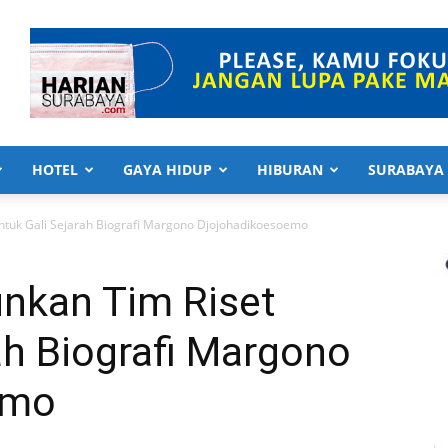
HOTEL
GAYA HIDUP
HIBURAN
SURABAYA
Untuk Gali Sejarah Biografi Margono Djojohadikoesoemo
unkan Tim Riset
ah Biografi Margono
emo