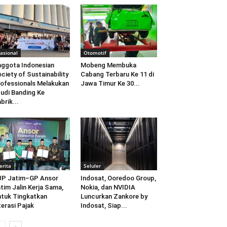
asional
Otomotif
ggota Indonesian
Mobeng Membuka
ciety of Sustainability
Cabang Terbaru Ke 11 di
ofessionals Melakukan
Jawa Timur Ke 30...
udi Banding Ke
brik...
erita
Seluler
JP Jatim–GP Ansor
Indosat, Ooredoo Group,
tim Jalin Kerja Sama,
Nokia, dan NVIDIA
tuk Tingkatkan
Luncurkan Zankore by
terasi Pajak
Indosat, Siap...