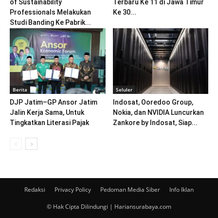
of Sustainability
Terbaru Ke 11 di Jawa Timur
Professionals Melakukan
Ke 30...
Studi Banding Ke Pabrik...
Berita
Seluler
DJP Jatim–GP Ansor Jatim
Indosat, Ooredoo Group,
Jalin Kerja Sama, Untuk
Nokia, dan NVIDIA Luncurkan
Tingkatkan Literasi Pajak
Zankore by Indosat, Siap...
Redaksi
Privacy Policy
Pedoman Media Siber
Info Iklan
© Hak Cipta Dilindungi | Hariansurabaya.com