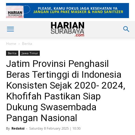
Home
Berita
Berita
Jawa Timur
Jatim Provinsi Penghasil
Beras Tertinggi di Indonesia
Konsisten Sejak 2020- 2024,
Khofifah Pastikan Siap
Dukung Swasembada
Pangan Nasional
By
Redaksi
-
Saturday 8 February 2025 | 10:30