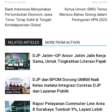
Previous article
Next article
Bank Indonesia Menyatakan
Ketua Umum SMSI Temui
Pertumbuhan Ekonomi Jawa
Mensos Bahas Sinergi dalam
Timur Tetap Solid di Tengah
Peringatan HPN 2025
Ketidakpastian Global
RELATED ARTICLES
MORE FROM AUTHOR
DJP Jatim–GP Ansor Jatim Jalin Kerja
Sama, Untuk Tingkatkan Literasi Pajak
Berita
DJP dan BPOM Dorong UMKM Naik
Kelas melalui Integrasi Coretax DJP
dan Layanan Publik
Jawa Timur
Rapor Pelayanan Commuter Line Area
8 Surabaya Tumbuh 9%, Layani Lebih