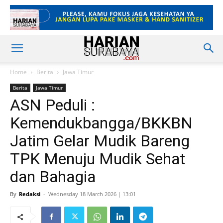
Home
Berita
Jawa Timur
Berita
Jawa Timur
ASN Peduli :
Kemendukbangga/BKKBN
Jatim Gelar Mudik Bareng
TPK Menuju Mudik Sehat
dan Bahagia
By
Redaksi
-
Wednesday 18 March 2026 | 13:01