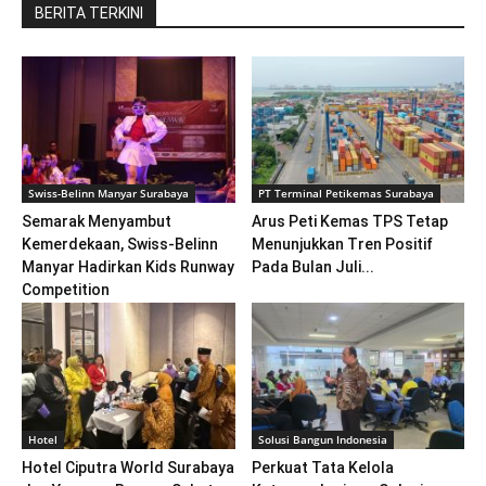
BERITA TERKINI
Swiss-Belinn Manyar Surabaya
PT Terminal Petikemas Surabaya
Semarak Menyambut
Arus Peti Kemas TPS Tetap
Kemerdekaan, Swiss-Belinn
Menunjukkan Tren Positif
Manyar Hadirkan Kids Runway
Pada Bulan Juli...
Competition
Hotel
Solusi Bangun Indonesia
Hotel Ciputra World Surabaya
Perkuat Tata Kelola