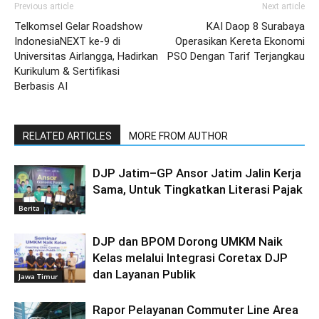
Previous article
Next article
Telkomsel Gelar Roadshow
KAI Daop 8 Surabaya
IndonesiaNEXT ke-9 di
Operasikan Kereta Ekonomi
Universitas Airlangga, Hadirkan
PSO Dengan Tarif Terjangkau
Kurikulum & Sertifikasi
Berbasis AI
RELATED ARTICLES
MORE FROM AUTHOR
DJP Jatim–GP Ansor Jatim Jalin Kerja
Sama, Untuk Tingkatkan Literasi Pajak
Berita
DJP dan BPOM Dorong UMKM Naik
Kelas melalui Integrasi Coretax DJP
dan Layanan Publik
Jawa Timur
Rapor Pelayanan Commuter Line Area