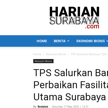
Harian
Surabaya
HOME
BERITA
EKONOMI BISNIS
Home
Ekonomi Bisnis
TPS Salurkan Bantuan TJSL 
Ekonomi Bisnis
TPS Salurkan Ba
Perbaikan Fasili
Utama Surabaya
By
Redaksi
-
Saturday 17 May 2025 | 12:31