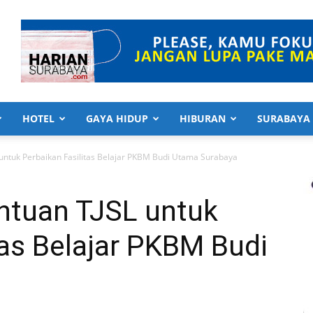
HOTEL
GAYA HIDUP
HIBURAN
SURABAYA
untuk Perbaikan Fasilitas Belajar PKBM Budi Utama Surabaya
ntuan TJSL untuk
tas Belajar PKBM Budi