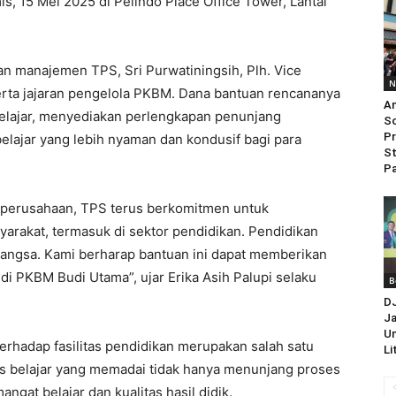
, 15 Mei 2025 di Pelindo Place Office Tower, Lantai
n manajemen TPS, Sri Purwatiningsih, Plh. Vice
N
erta jajaran pengelola PKBM. Dana bantuan rencananya
An
elajar, menyediakan perlengkapan penunjang
So
Pr
elajar yang lebih nyaman dan kondusif bagi para
St
Pa
l perusahaan, TPS terus berkomitmen untuk
arakat, termasuk di sektor pendidikan. Pendidikan
angsa. Kami berharap bantuan ini dapat memberikan
di PKBM Budi Utama”, ujar Erika Asih Palupi selaku
B
D
Ja
Un
hadap fasilitas pendidikan merupakan salah satu
Li
tas belajar yang memadai tidak hanya menunjang proses
ngat belajar dan kualitas hasil didik.