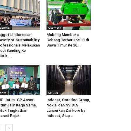
asional
Otomotif
ggota Indonesian
Mobeng Membuka
ciety of Sustainability
Cabang Terbaru Ke 11 di
ofessionals Melakukan
Jawa Timur Ke 30...
udi Banding Ke
brik...
erita
Seluler
JP Jatim–GP Ansor
Indosat, Ooredoo Group,
tim Jalin Kerja Sama,
Nokia, dan NVIDIA
tuk Tingkatkan
Luncurkan Zankore by
terasi Pajak
Indosat, Siap...