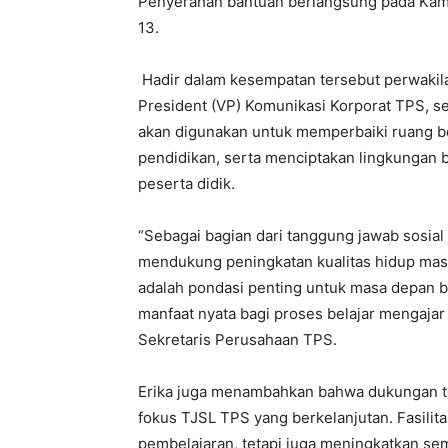
Penyerahan bantuan berlangsung pada Kamis
13.
Hadir dalam kesempatan tersebut perwakila
President (VP) Komunikasi Korporat TPS, s
akan digunakan untuk memperbaiki ruang b
pendidikan, serta menciptakan lingkungan b
peserta didik.
“Sebagai bagian dari tanggung jawab sosia
mendukung peningkatan kualitas hidup masy
adalah pondasi penting untuk masa depan b
manfaat nyata bagi proses belajar mengajar 
Sekretaris Perusahaan TPS.
Erika juga menambahkan bahwa dukungan ter
fokus TJSL TPS yang berkelanjutan. Fasili
pembelajaran, tetapi juga meningkatkan sema