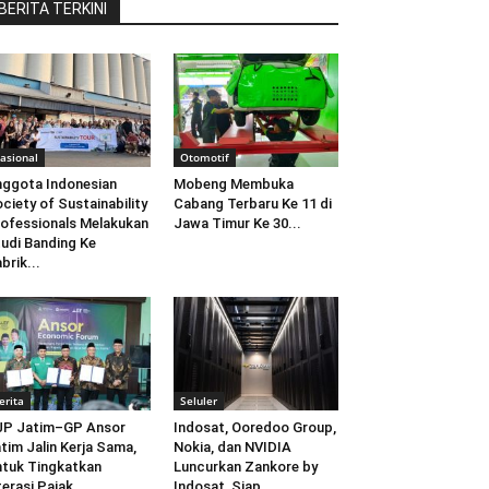
BERITA TERKINI
asional
Otomotif
ggota Indonesian
Mobeng Membuka
ciety of Sustainability
Cabang Terbaru Ke 11 di
ofessionals Melakukan
Jawa Timur Ke 30...
udi Banding Ke
brik...
erita
Seluler
JP Jatim–GP Ansor
Indosat, Ooredoo Group,
tim Jalin Kerja Sama,
Nokia, dan NVIDIA
tuk Tingkatkan
Luncurkan Zankore by
terasi Pajak
Indosat, Siap...