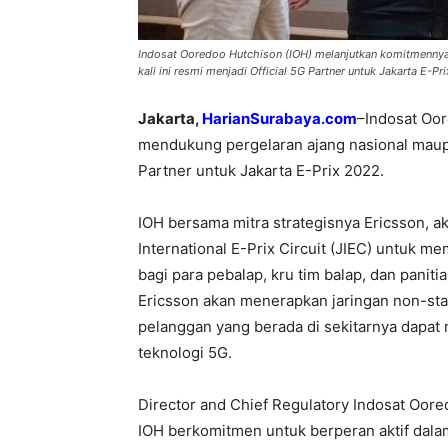
Indosat Ooredoo Hutchison (IOH) melanjutkan komitmennya
kali ini resmi menjadi Official 5G Partner untuk Jakarta E-Pr
Jakarta,
HarianSurabaya.com
–Indosat Oo
mendukung pergelaran ajang nasional maupun
Partner untuk Jakarta E-Prix 2022.
IOH bersama mitra strategisnya Ericsson, a
International E-Prix Circuit (JIEC) untuk m
bagi para pebalap, kru tim balap, dan panit
Ericsson akan menerapkan jaringan non-s
pelanggan yang berada di sekitarnya dapat 
teknologi 5G.
Director and Chief Regulatory Indosat Oo
IOH berkomitmen untuk berperan aktif dal