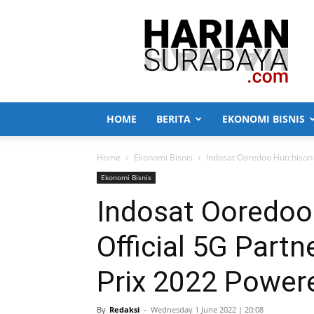
Harian
Surabaya
HOME
BERITA
EKONOMI BISNIS
Home
Ekonomi Bisnis
Indosat Ooredoo Hutchison M
Ekonomi Bisnis
Indosat Ooredoo
Official 5G Partn
Prix 2022 Power
By
Redaksi
-
Wednesday 1 June 2022 | 20:08