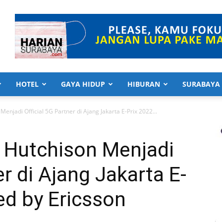
HOTEL
GAYA HIDUP
HIBURAN
SURABAYA
enjadi Official 5G Partner di Ajang Jakarta E-Prix 2022...
 Hutchison Menjadi
er di Ajang Jakarta E-
ed by Ericsson