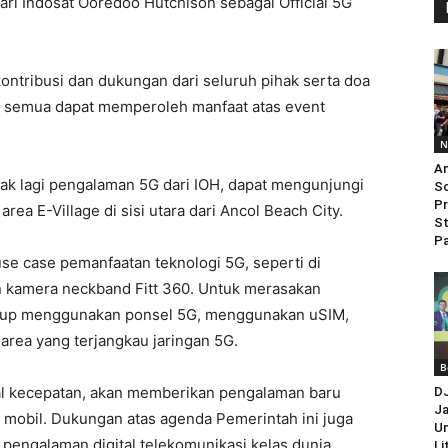
ri Indosat Ooredoo Hutchison sebagai Official 5G
 kontribusi dan dukungan dari seluruh pihak serta doa
a semua dapat memperoleh manfaat atas event
N
An
ak lagi pengalaman 5G dari IOH, dapat mengunjungi
So
Pr
rea E-Village di sisi utara dari Ancol Beach City.
St
Pa
use case pemanfaatan teknologi 5G, seperti di
 kamera neckband Fitt 360. Untuk merasakan
kup menggunakan ponsel 5G, menggunakan uSIM,
area yang terjangkau jaringan 5G.
B
oal kecepatan, akan memberikan pengalaman baru
D
Ja
 mobil. Dukungan atas agenda Pemerintah ini juga
Un
pengalaman digital telekomunikasi kelas dunia,
Li