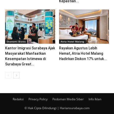
Kepastian...
Ekonomi Bisnis
Atria Hotel Malang
Kantor Imigrasi Surabaya Ajak
Rayakan Agustus Lebih
Masyarakat Manfaatkan
Hemat, Atria Hotel Malang
Kesempatan Istimewa di
Hadirkan Diskon 17% untuk...
Surabaya Great...
Redaksi
Privacy Policy
Pedoman Media Siber
Info Iklan
© Hak Cipta Dilindungi | Hariansurabaya.com