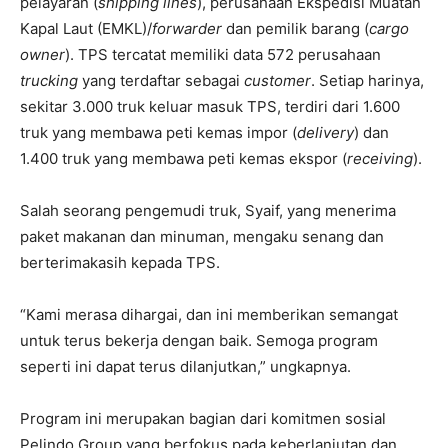
pelayaran (
shipping lines
), perusahaan Ekspedisi Muatan
Kapal Laut (EMKL)/
forwarder
dan pemilik barang (
cargo
owner
). TPS tercatat memiliki data 572 perusahaan
trucking
yang terdaftar sebagai
customer
. Setiap harinya,
sekitar 3.000 truk keluar masuk TPS, terdiri dari 1.600
truk yang membawa peti kemas impor (
delivery
) dan
1.400 truk yang membawa peti kemas ekspor (
receiving
).
Salah seorang pengemudi truk, Syaif, yang menerima
paket makanan dan minuman, mengaku senang dan
berterimakasih kepada TPS.
“Kami merasa dihargai, dan ini memberikan semangat
untuk terus bekerja dengan baik. Semoga program
seperti ini dapat terus dilanjutkan,” ungkapnya.
Program ini merupakan bagian dari komitmen sosial
Pelindo Group yang berfokus pada keberlanjutan dan