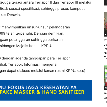
duga terjadi antara Terlapor II dan Terlapor III melalui
idak sesuai spesifikasi, sehingga proses kompetisi
ngkas Deswin.
tor menyimpulkan unsur-unsur pelanggaran
9 telah terpenuhi. Dengan demikian,
P
dugaan pelanggaran sehingga perkara ini
PT
La
rsidangan Majelis Komisi KPPU.
Pe
Go
TJ
6 dengan agenda tanggapan para Terlapor
pihak Terlapor. Informasi mengenai
an dapat diakses melalui laman resmi KPPU. (acs)
O
M
Ca
Ja