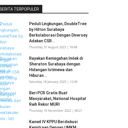
BERITA TERPOPULER
Peduli Lingkungan, DoubleTree
by Hilton Surabaya
Berkolaborasi Dengan Diversey
Adakan CSR...
Thursday 31 August 2023 | 18:48
Rayakan Kemegahan Imlek di
Sheraton Surabaya dengan
Hidangan Istimewa dan
Hiburan...
Saturday 18 January 2025 | 12:49
Beri PCR Gratis Buat
Masyarakat, National Hospital
Raih Rekor MURI
Thursday 10 November 2022 | 08:21
Kanwil IV KPPU Berdiskusi
Kemitraan Dengan UMKM