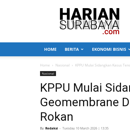
Harian
Surabaya
HOME
BERITA
EKONOMI BISNIS
Home
Nasional
KPPU Mulai Sidangkan Kasus Ten
Nasional
KPPU Mulai Sida
Geomembrane Di
Rokan
By
Redaksi
-
Tuesday 10 March 2026 | 13:35