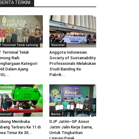
BERITA TERKINI
T Terminal Teluk Lamong
Nasional
 Terminal Teluk
Anggota Indonesian
mong Raih
Society of Sustainability
nghargaan Kategori
Professionals Melakukan
ld Dalam Ajang
Studi Banding Ke
SL...
Pabrik...
tomotif
Berita
obeng Membuka
DJP Jatim–GP Ansor
bang Terbaru Ke 11 di
Jatim Jalin Kerja Sama,
wa Timur Ke 30...
Untuk Tingkatkan
Literasi Pajak