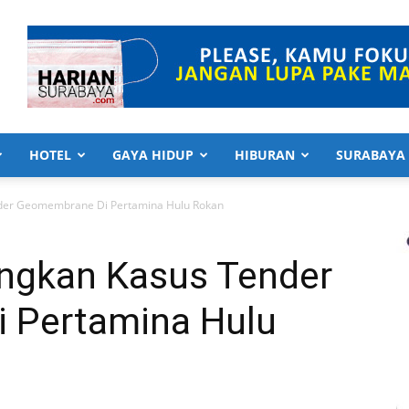
HOTEL
GAYA HIDUP
HIBURAN
SURABAYA
der Geomembrane Di Pertamina Hulu Rokan
ngkan Kasus Tender
 Pertamina Hulu