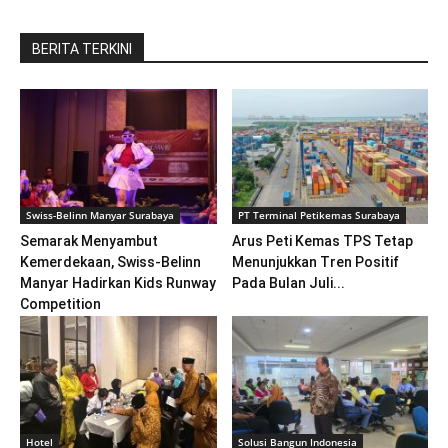
BERITA TERKINI
Swiss-Belinn Manyar Surabaya
PT Terminal Petikemas Surabaya
Semarak Menyambut
Arus Peti Kemas TPS Tetap
Kemerdekaan, Swiss-Belinn
Menunjukkan Tren Positif
Manyar Hadirkan Kids Runway
Pada Bulan Juli...
Competition
Hotel
Solusi Bangun Indonesia