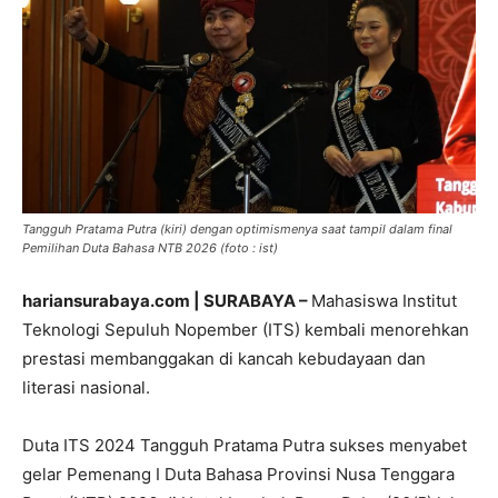
Tangguh Pratama Putra (kiri) dengan optimismenya saat tampil dalam final
Pemilihan Duta Bahasa NTB 2026 (foto : ist)
hariansurabaya.com | SURABAYA –
Mahasiswa Institut
Teknologi Sepuluh Nopember (ITS) kembali menorehkan
prestasi membanggakan di kancah kebudayaan dan
literasi nasional.
Duta ITS 2024 Tangguh Pratama Putra sukses menyabet
gelar Pemenang I Duta Bahasa Provinsi Nusa Tenggara