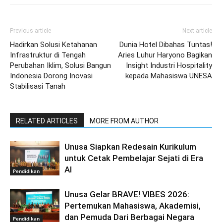
Previous article
Next article
Hadirkan Solusi Ketahanan
Dunia Hotel Dibahas Tuntas!
Infrastruktur di Tengah
Aries Luhur Haryono Bagikan
Perubahan Iklim, Solusi Bangun
Insight Industri Hospitality
Indonesia Dorong Inovasi
kepada Mahasiswa UNESA
Stabilisasi Tanah
RELATED ARTICLES
MORE FROM AUTHOR
Unusa Siapkan Redesain Kurikulum
untuk Cetak Pembelajar Sejati di Era
AI
Pendidikan
Unusa Gelar BRAVE! VIBES 2026:
Pertemukan Mahasiswa, Akademisi,
dan Pemuda Dari Berbagai Negara
Pendidikan