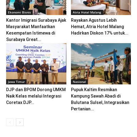
Ekonomi Bisnis
Atria Hotel Malang
Kantor Imigrasi Surabaya Ajak
Rayakan Agustus Lebih
Masyarakat Manfaatkan
Hemat, Atria Hotel Malang
Kesempatan Istimewa di
Hadirkan Diskon 17% untuk...
Surabaya Great...
Jawa Timur
Nasional
DJP dan BPOM Dorong UMKM
Pupuk Kaltim Resmikan
Naik Kelas melalui Integrasi
Kampung Sawah Abadi di
Coretax DJP...
Bulutana Sulsel, Integrasikan
Pertanian...