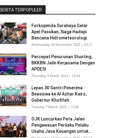
BERITA TERPOPULER
Forkopimda Surabaya Gelar
Apel Pasukan, Siaga Hadapi
Bencana Hidrometeorologi
Wednesday 29 November 2023 | 04:21
Percepat Penurunan Stunting,
BKKBN Jalin Kerjasama Dengan
APDESI
Thursday 9 March 2023 | 10:44
Lepas 30 Santri Penerima
Beasiswa ke Al Azhar Kairo,
Gubernur Khofifah...
Tuesday 7 March 2023 | 13:48
OJK Luncurkan Peta Jalan
Pengawasan Perilaku Pelaku
Usaha Jasa Keuangan untuk...
Wednesday 13 December 2023 | 07:17