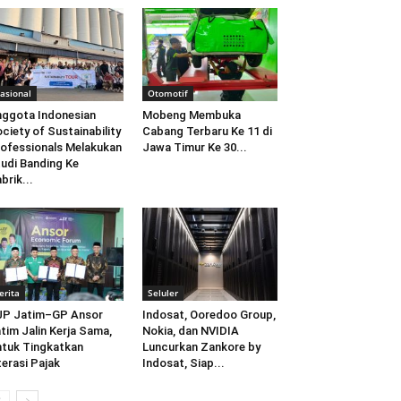
asional
Otomotif
ggota Indonesian
Mobeng Membuka
ciety of Sustainability
Cabang Terbaru Ke 11 di
ofessionals Melakukan
Jawa Timur Ke 30...
udi Banding Ke
brik...
erita
Seluler
JP Jatim–GP Ansor
Indosat, Ooredoo Group,
tim Jalin Kerja Sama,
Nokia, dan NVIDIA
tuk Tingkatkan
Luncurkan Zankore by
terasi Pajak
Indosat, Siap...