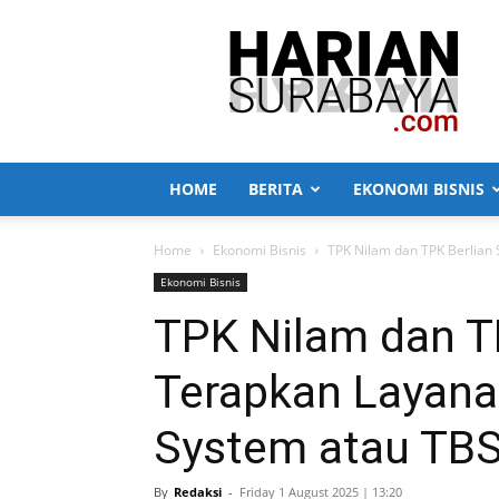
Harian
Surabaya
HOME
BERITA
EKONOMI BISNIS
Home
Ekonomi Bisnis
TPK Nilam dan TPK Berlian 
Ekonomi Bisnis
TPK Nilam dan T
Terapkan Layana
System atau TB
By
Redaksi
-
Friday 1 August 2025 | 13:20