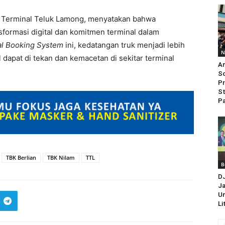
T Terminal Teluk Lamong, menyatakan bahwa
formasi digital dan komitmen terminal dalam
al Booking System
ini, kedatangan truk menjadi lebih
N
 dapat di tekan dan kemacetan di sekitar terminal
An
So
Pr
St
Pa
TBK Berlian
TBK Nilam
TTL
B
D
Ja
Un
Li