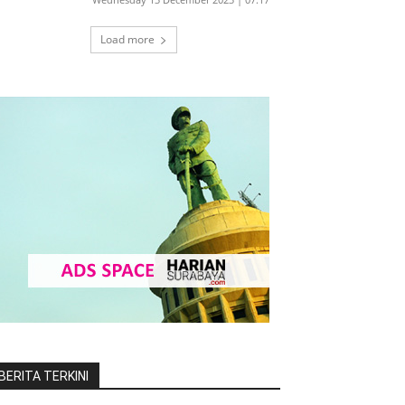
Load more
BERITA TERKINI