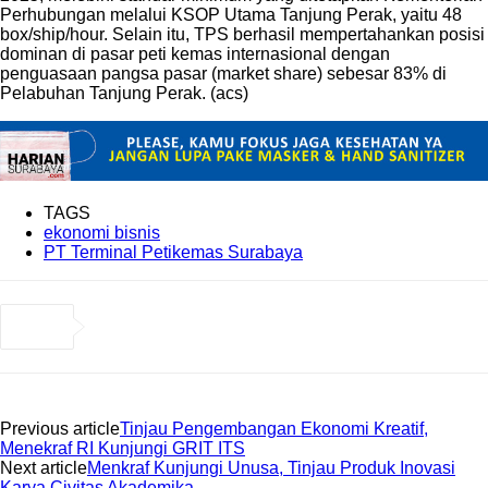
Perhubungan melalui KSOP Utama Tanjung Perak, yaitu 48
box/ship/hour. Selain itu, TPS berhasil mempertahankan posisi
dominan di pasar peti kemas internasional dengan
penguasaan pangsa pasar (market share) sebesar 83% di
Pelabuhan Tanjung Perak. (acs)
TAGS
ekonomi bisnis
PT Terminal Petikemas Surabaya
Previous article
Tinjau Pengembangan Ekonomi Kreatif,
Menekraf RI Kunjungi GRIT ITS
Next article
Menkraf Kunjungi Unusa, Tinjau Produk Inovasi
Karya Civitas Akademika