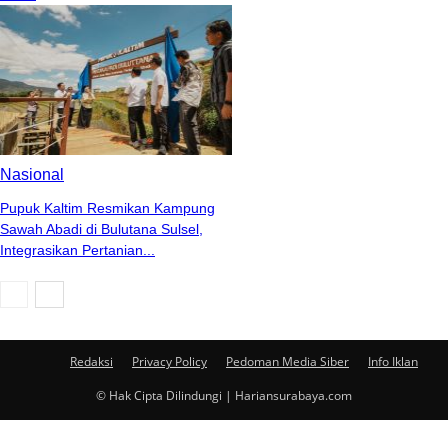
Nasional
Pupuk Kaltim Resmikan Kampung
Sawah Abadi di Bulutana Sulsel,
Integrasikan Pertanian...
Redaksi
Privacy Policy
Pedoman Media Siber
Info Iklan
© Hak Cipta Dilindungi | Hariansurabaya.com