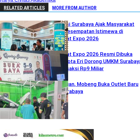
RELATED ARTICLES
MORE FROM AUTHOR
Kantor Imigrasi Surabaya Ajak Masyarakat
Manfaatkan Kesempatan Istimewa di
Surabaya Great Expo 2026
Surabaya Great Expo 2026 Resmi Dibuka
Hari Ini, Wali Kota Eri Dorong UMKM Surabay
Tembus Transaksi Rp9 Miliar
Ekonomi
Bisnis
Perluas Jaringan, Mobeng Buka Outlet Baru
di Benowo Surabaya
Ekonomi
Bisnis
Ekonomi
Bisnis