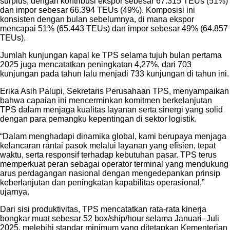
surplus, dengan kontribusi ekspor sebesar 67.315 TEUs (51%)
dan impor sebesar 66.394 TEUs (49%). Komposisi ini
konsisten dengan bulan sebelumnya, di mana ekspor
mencapai 51% (65.443 TEUs) dan impor sebesar 49% (64.857
TEUs).
Jumlah kunjungan kapal ke TPS selama tujuh bulan pertama
2025 juga mencatatkan peningkatan 4,27%, dari 703
kunjungan pada tahun lalu menjadi 733 kunjungan di tahun ini.
Erika Asih Palupi, Sekretaris Perusahaan TPS, menyampaikan
bahwa capaian ini mencerminkan komitmen berkelanjutan
TPS dalam menjaga kualitas layanan serta sinergi yang solid
dengan para pemangku kepentingan di sektor logistik.
“Dalam menghadapi dinamika global, kami berupaya menjaga
kelancaran rantai pasok melalui layanan yang efisien, tepat
waktu, serta responsif terhadap kebutuhan pasar. TPS terus
memperkuat peran sebagai operator terminal yang mendukung
arus perdagangan nasional dengan mengedepankan prinsip
keberlanjutan dan peningkatan kapabilitas operasional,”
ujarnya.
Dari sisi produktivitas, TPS mencatatkan rata-rata kinerja
bongkar muat sebesar 52 box/ship/hour selama Januari–Juli
2025, melebihi standar minimum yang ditetapkan Kementerian