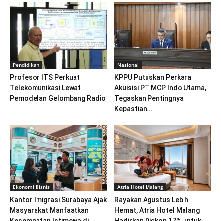
Pendidikan
Nasional
Profesor ITS Perkuat
KPPU Putuskan Perkara
Telekomunikasi Lewat
Akuisisi PT MCP Indo Utama,
Pemodelan Gelombang Radio
Tegaskan Pentingnya
Kepastian...
Ekonomi Bisnis
Atria Hotel Malang
Kantor Imigrasi Surabaya Ajak
Rayakan Agustus Lebih
Masyarakat Manfaatkan
Hemat, Atria Hotel Malang
Kesempatan Istimewa di
Hadirkan Diskon 17% untuk...