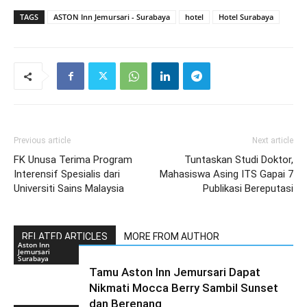
TAGS
ASTON Inn Jemursari - Surabaya
hotel
Hotel Surabaya
Previous article
Next article
FK Unusa Terima Program
Tuntaskan Studi Doktor,
Interensif Spesialis dari
Mahasiswa Asing ITS Gapai 7
Universiti Sains Malaysia
Publikasi Bereputasi
RELATED ARTICLES
MORE FROM AUTHOR
Aston Inn
Jemursari
Surabaya
Tamu Aston Inn Jemursari Dapat
Nikmati Mocca Berry Sambil Sunset
dan Berenang