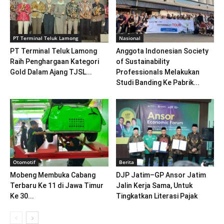
PT Terminal Teluk Lamong
Nasional
PT Terminal Teluk Lamong
Anggota Indonesian Society
Raih Penghargaan Kategori
of Sustainability
Gold Dalam Ajang TJSL...
Professionals Melakukan
Studi Banding Ke Pabrik...
Otomotif
Berita
Mobeng Membuka Cabang
DJP Jatim–GP Ansor Jatim
Terbaru Ke 11 di Jawa Timur
Jalin Kerja Sama, Untuk
Ke 30...
Tingkatkan Literasi Pajak