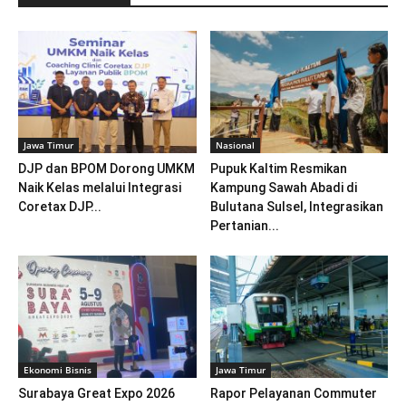
Jawa Timur
Nasional
DJP dan BPOM Dorong UMKM
Pupuk Kaltim Resmikan
Naik Kelas melalui Integrasi
Kampung Sawah Abadi di
Coretax DJP...
Bulutana Sulsel, Integrasikan
Pertanian...
Ekonomi Bisnis
Jawa Timur
Surabaya Great Expo 2026
Rapor Pelayanan Commuter