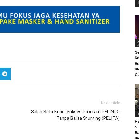
S
S
S
Ke
Be
Ki
Co
Next article
Salah Satu Kunci Sukses Program PELINDO
H
Tanpa Balita Stunting (PELITA)
Ho
Su
Ba
In