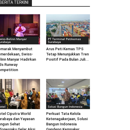
BERITA TERKINI
wiss-Belinn Manyar
PT Terminal Petikemas
urabaya
Surabaya
emarak Menyambut
Arus Peti Kemas TPS
merdekaan, Swiss-
Tetap Menunjukkan Tren
linn Manyar Hadirkan
Positif Pada Bulan Juli...
ds Runway
mpetition
otel
Solusi Bangun Indonesia
tel Ciputra World
Perkuat Tata Kelola
rabaya dan Yayasan
Ketenagakerjaan, Solusi
ngun Sehat
Bangun Indonesia
donesiaku Gelar Aksi...
Gandeng Kemnaker