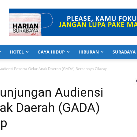
HOTEL
GAYA HIDUP
HIBURAN
SURABAYA
Audiensi Peserta Gelar Anak Daerah (GADA) Bercahaya Cilacap
Kunjungan Audiensi
nak Daerah (GADA)
ap