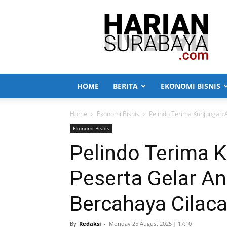
Harian
Surabaya
HOME
BERITA
EKONOMI BISNIS
Home
Ekonomi Bisnis
Pelindo Terima Kunjungan 
Ekonomi Bisnis
Pelindo Terima 
Peserta Gelar A
Bercahaya Cilac
By
Redaksi
-
Monday 25 August 2025 | 17:10