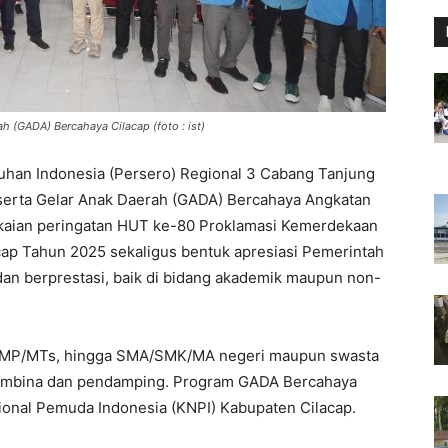
h (GADA) Bercahaya Cilacap (foto : ist)
uhan Indonesia (Persero) Regional 3 Cabang Tanjung
eserta Gelar Anak Daerah (GADA) Bercahaya Angkatan
angkaian peringatan HUT ke-80 Proklamasi Kemerdekaan
cap Tahun 2025 sekaligus bentuk apresiasi Pemerintah
dan berprestasi, baik di bidang akademik maupun non-
, SMP/MTs, hingga SMA/SMK/MA negeri maupun swasta
a pembina dan pendamping. Program GADA Bercahaya
onal Pemuda Indonesia (KNPI) Kabupaten Cilacap.