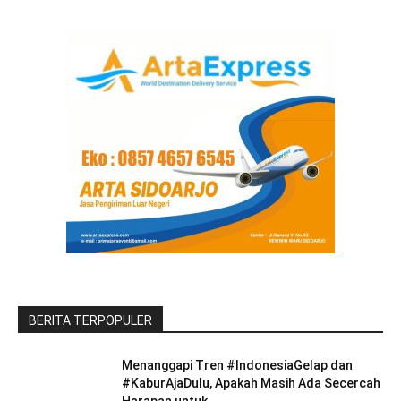
BERITA TERPOPULER
Menanggapi Tren #IndonesiaGelap dan
#KaburAjaDulu, Apakah Masih Ada Secercah
Harapan untuk...