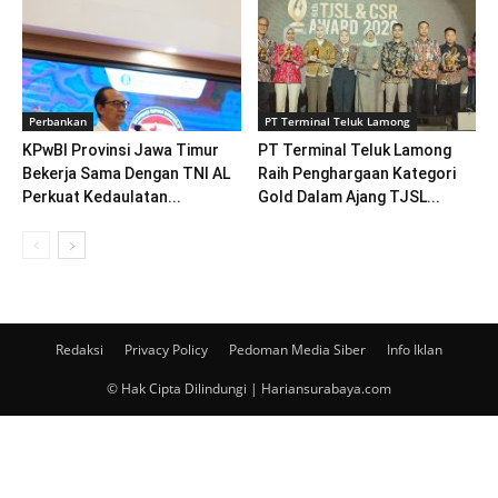
Perbankan
PT Terminal Teluk Lamong
KPwBI Provinsi Jawa Timur
PT Terminal Teluk Lamong
Bekerja Sama Dengan TNI AL
Raih Penghargaan Kategori
Perkuat Kedaulatan...
Gold Dalam Ajang TJSL...
Redaksi
Privacy Policy
Pedoman Media Siber
Info Iklan
© Hak Cipta Dilindungi | Hariansurabaya.com