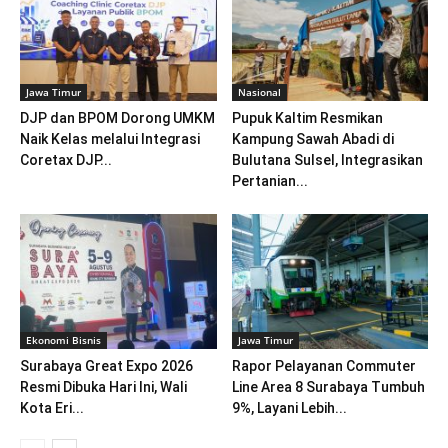
Jawa Timur
Nasional
DJP dan BPOM Dorong UMKM
Pupuk Kaltim Resmikan
Naik Kelas melalui Integrasi
Kampung Sawah Abadi di
Coretax DJP...
Bulutana Sulsel, Integrasikan
Pertanian...
Ekonomi Bisnis
Jawa Timur
Surabaya Great Expo 2026
Rapor Pelayanan Commuter
Resmi Dibuka Hari Ini, Wali
Line Area 8 Surabaya Tumbuh
Kota Eri...
9%, Layani Lebih...