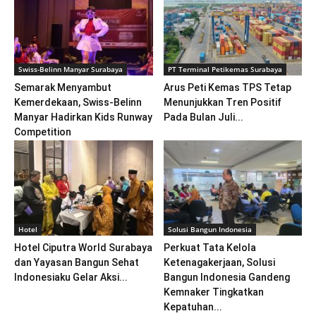
Swiss-Belinn Manyar Surabaya
PT Terminal Petikemas Surabaya
Semarak Menyambut
Arus Peti Kemas TPS Tetap
Kemerdekaan, Swiss-Belinn
Menunjukkan Tren Positif
Manyar Hadirkan Kids Runway
Pada Bulan Juli...
Competition
Hotel
Solusi Bangun Indonesia
Hotel Ciputra World Surabaya
Perkuat Tata Kelola
dan Yayasan Bangun Sehat
Ketenagakerjaan, Solusi
Indonesiaku Gelar Aksi...
Bangun Indonesia Gandeng
Kemnaker Tingkatkan
Kepatuhan...