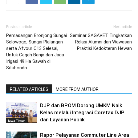
Previous article
Next article
Pemasangan Bronjong Sungai
Seminar SAGAVET Tingkatkan
Selowogo, Sungai Plalangan
Relasi Alumni dan Wawasan
serta Afvour C13 Selesai,
Praktisi Kedokteran Hewan
Untuk Cegah Banjir dan Jaga
Irigasi 49 Ha Sawah di
Situbondo
RELATED ARTICLES
MORE FROM AUTHOR
DJP dan BPOM Dorong UMKM Naik
Kelas melalui Integrasi Coretax DJP
dan Layanan Publik
Jawa Timur
Rapor Pelayanan Commuter Line Area